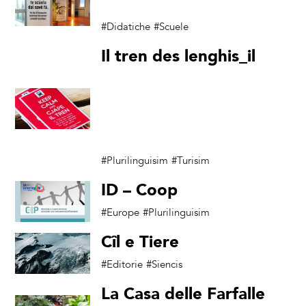
saper fare
#Didatiche
#Scuele
Il tren des lenghis_il
treno delle lingue_ der
zug der sprachen_ vlak
jezikov_the train of
languages
#Plurilinguisim
#Turisim
ID – Coop
#Europe
#Plurilinguisim
Cîl e Tiere
#Editorie
#Siencis
La Casa delle Farfalle