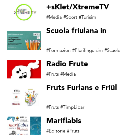
+sKlet/XtremeTV
#Media
#Sport
#Turisim
Scuola friulana in
azione
#Formazion
#Plurilinguisim
#Scuele
Radio Frute
#Fruts
#Media
Fruts Furlans e Friûl
Young
#Fruts
#TimpLibar
Mariflabis
#Editorie
#Fruts