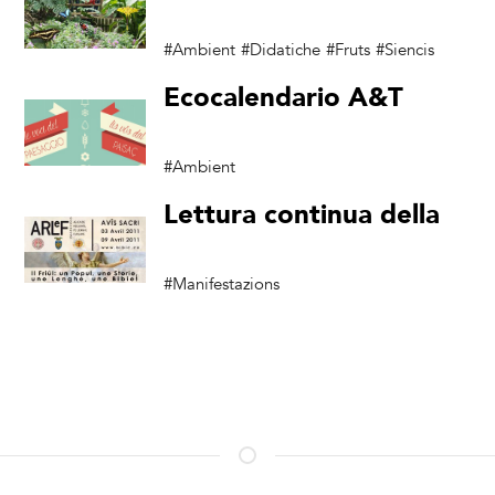
di Bordano
#Ambient
#Didatiche
#Fruts
#Siencis
Ecocalendario A&T
2000
#Ambient
Lettura continua della
Bibbia in friulano
#Manifestazions
Condividi