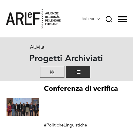
Italiano
Attività
Progetti Archiviati
Conferenza di verifica
e di proposta per la
lingua friulana (L.R.
29/2007) – 2017
#PoliticheLinguistiche