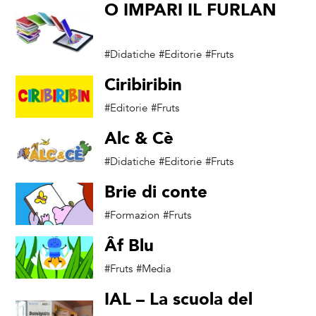
O IMPARI IL FURLAN
eBook
#Didatiche
#Editorie
#Fruts
Ciribiribin
#Editorie
#Fruts
Alc & Cè
#Didatiche
#Editorie
#Fruts
Brie di conte
#Formazion
#Fruts
Âf Blu
#Fruts
#Media
IAL – La scuola del