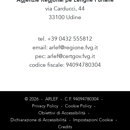
via Carducci, 44
33100 Udine
tel. +39 0432 555812
email:
arlef@regione.fvg.it
pec:
arlef@certgov.fvg.it
codice fiscale: 94094780304
Amministrazione Trasparente
© 2026
-
ARLEF
-
C.F. 94094780304
-
Privacy Policy
-
Cookie Policy
-
Obiettivi di Accessibilità
-
Dichiarazione di Accessibilità
-
Impostazioni Cookie
-
Credits