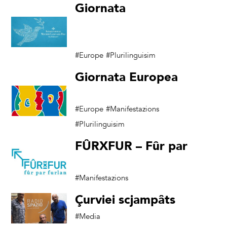
Giornata
Internazionale della
Lingua Madre
#Europe
#Plurilinguisim
Giornata Europea
delle Lingue
#Europe
#Manifestazions
#Plurilinguisim
FÛRXFUR – Fûr par
Furlan
#Manifestazions
Çurviei scjampâts
#Media