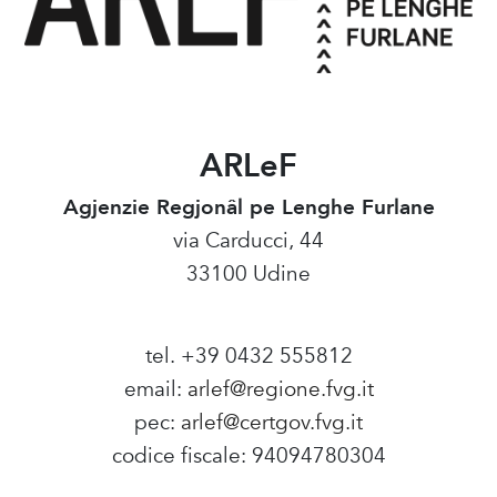
ARLeF
Agjenzie Regjonâl pe Lenghe Furlane
via Carducci, 44
33100 Udine
tel. +39 0432 555812
email:
arlef@regione.fvg.it
pec:
arlef@certgov.fvg.it
codice fiscale: 94094780304
Amministrazione Trasparente