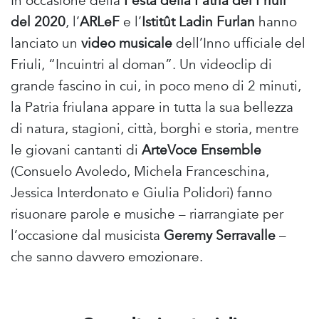
In occasione della
Festa della Patria del Friuli
del 2020
, l’
ARLeF
e l’
Istitût Ladin Furlan
hanno
lanciato un
video musicale
dell’Inno ufficiale del
Friuli, “Incuintri al doman”. Un videoclip di
grande fascino in cui, in poco meno di 2 minuti,
la Patria friulana appare in tutta la sua bellezza
di natura, stagioni, città, borghi e storia, mentre
le giovani cantanti di
ArteVoce Ensemble
(Consuelo Avoledo, Michela Franceschina,
Jessica Interdonato e Giulia Polidori) fanno
risuonare parole e musiche – riarrangiate per
l’occasione dal musicista
Geremy Serravalle
–
che sanno davvero emozionare.