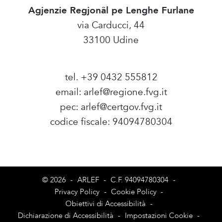
Agjenzie Regjonâl pe Lenghe Furlane
via Carducci, 44
33100 Udine
tel. +39 0432 555812
email:
arlef@regione.fvg.it
pec:
arlef@certgov.fvg.it
codice fiscale: 94094780304
Amministrazione Trasparente
© 2026
-
ARLEF
-
C.F. 94094780304
-
Privacy Policy
-
Cookie Policy
-
Obiettivi di Accessibilità
-
Dichiarazione di Accessibilità
-
Impostazioni Cookie
-