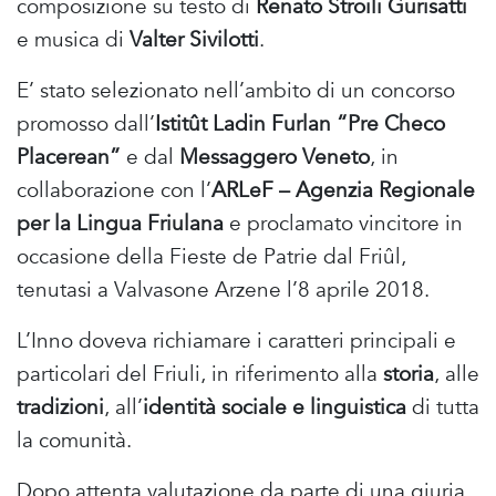
composizione su testo di
Renato Stroili Gurisatti
e musica di
Valter Sivilotti
.
E’ stato selezionato nell’ambito di un concorso
promosso dall’
Istitût Ladin Furlan “Pre Checo
Placerean”
e dal
Messaggero Veneto
, in
collaborazione con l’
ARLeF – Agenzia Regionale
per la Lingua Friulana
e proclamato vincitore in
occasione della Fieste de Patrie dal Friûl,
tenutasi a Valvasone Arzene l’8 aprile 2018.
L’Inno doveva richiamare i caratteri principali e
particolari del Friuli, in riferimento alla
storia
, alle
tradizioni
, all’
identità sociale e linguistica
di tutta
la comunità.
Dopo attenta valutazione da parte di una giuria