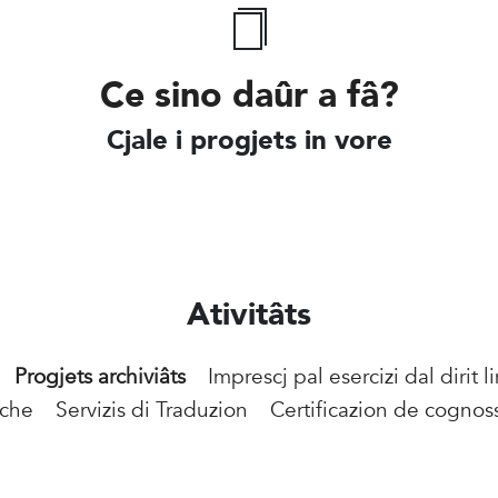
Ce sino daûr a fâ?
Cjale i progjets in vore
Ativitâts
Progjets archiviâts
Imprescj pal esercizi dal dirit l
iche
Servizis di Traduzion
Certificazion de cognos