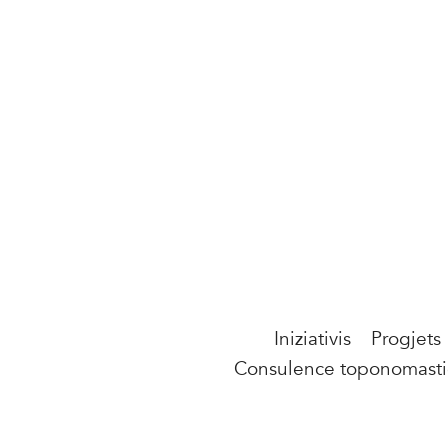
Iniziativis
Progjets
Consulence toponomast