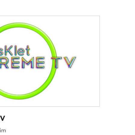
TV
sim