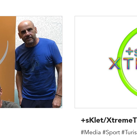
+sKlet/Xtreme
#Media
#Sport
#Turi