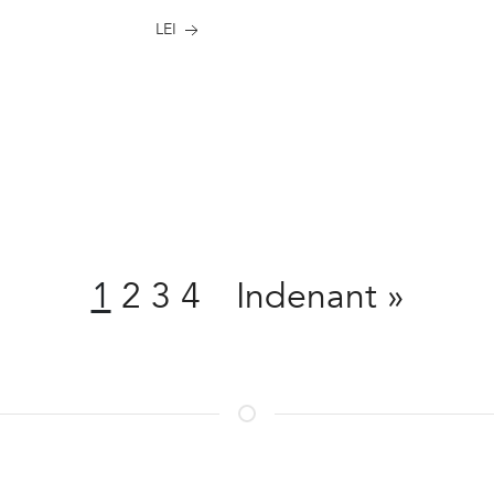
LEI
Condivît
1
2
3
4
Indenant
»