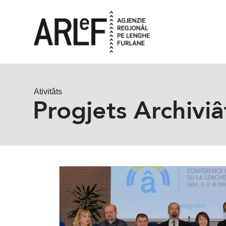
Ativitâts
Progjets Archiviâ