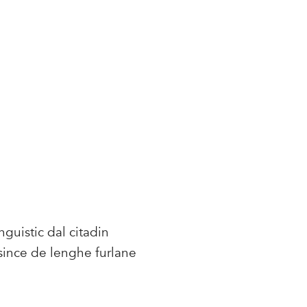
inguistic dal citadin
since de lenghe furlane