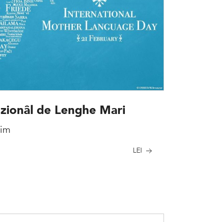
zionâl de Lenghe Mari
sim
LEI