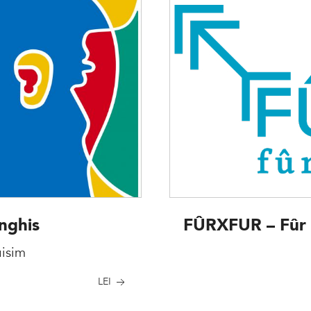
nghis
FÛRXFUR – Fûr 
uisim
LEI