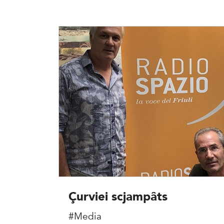
Çurviei scjampâts
#Media