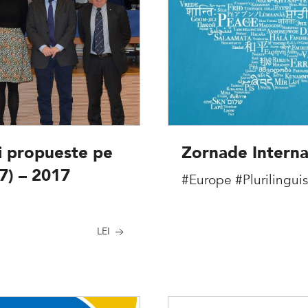
di propueste pe
Zornade Interna
7) – 2017
#Europe
#Plurilingui
LEI