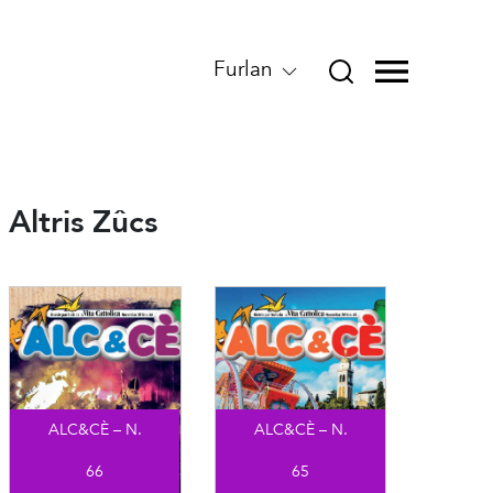
Furlan
Altris Zûcs
ALC&CÈ – N.
ALC&CÈ – N.
66
65