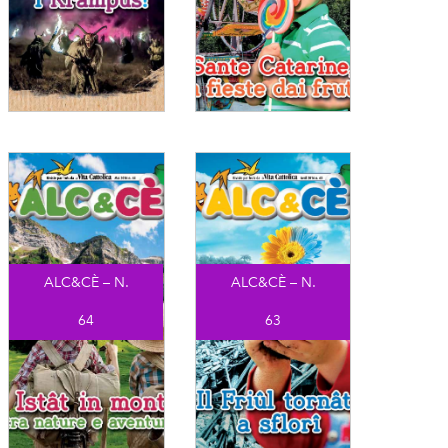
ALC&CÈ – N.
ALC&CÈ – N.
64
63