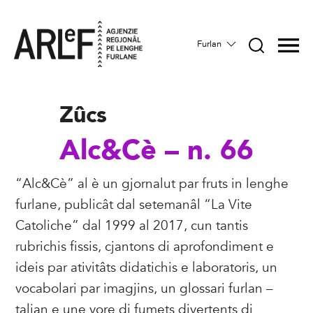
Furlan
Zûcs
Alc&Cè – n. 66
“Alc&Cè” al è un gjornalut par fruts in lenghe
furlane, publicât dal setemanâl “La Vite
Catoliche” dal 1999 al 2017, cun tantis
rubrichis fissis, cjantons di aprofondiment e
ideis par ativitâts didatichis e laboratoris, un
vocabolari par imagjins, un glossari furlan –
talian e une vore di fumets divertents di