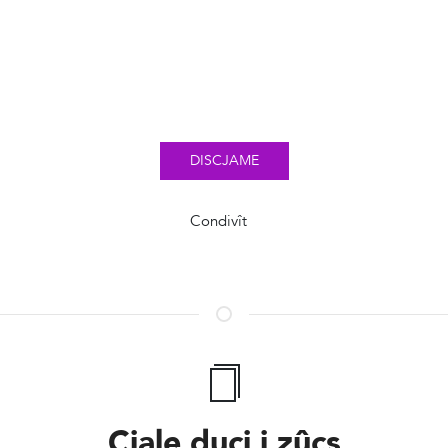
DISCJAME
Condivît
Cjale ducj i zûcs