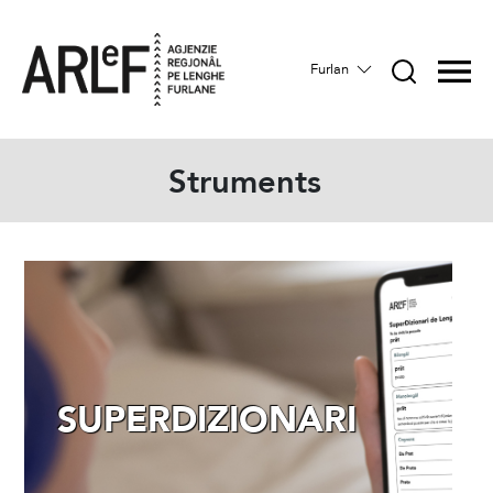
Furlan
Struments
SUPERDIZIONARI