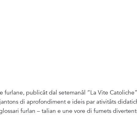
he furlane, publicât dal setemanâl “La Vite Catoliche
cjantons di aprofondiment e ideis par ativitâts didatic
glossari furlan – talian e une vore di fumets divertent