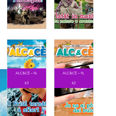
ALC&CÈ – N.
ALC&CÈ – N.
63
62