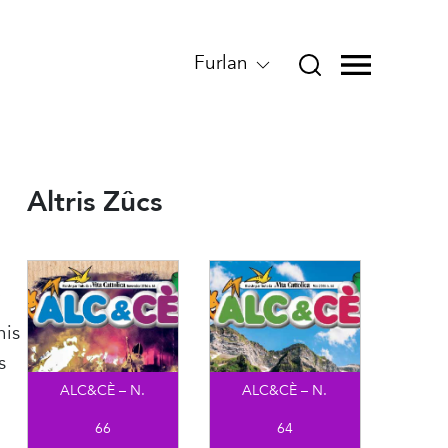
Furlan
Altris Zûcs
”
his
s
ALC&CÈ – N.
ALC&CÈ – N.
66
64