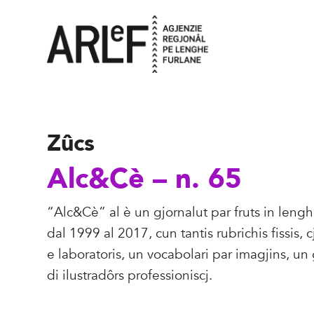
Zûcs
Alc&Cè – n. 65
“Alc&Cè” al è un gjornalut par fruts in leng
dal 1999 al 2017, cun tantis rubrichis fissis, 
e laboratoris, un vocabolari par imagjins, un 
di ilustradôrs professioniscj.