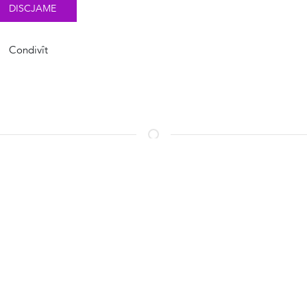
DISCJAME
Condivît
Cjale ducj i zûcs