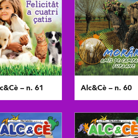
c&Cè – n. 61
Alc&Cè – n. 60