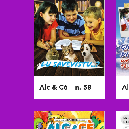
Alc & Cè – n. 58
Al