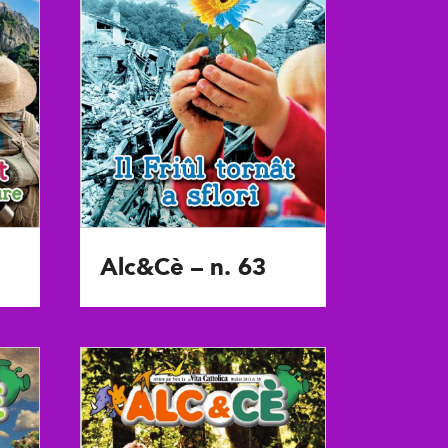
Alc&Cè – n. 63