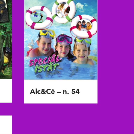
Alc&Cè – n. 54