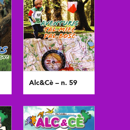
Alc&Cè – n. 59