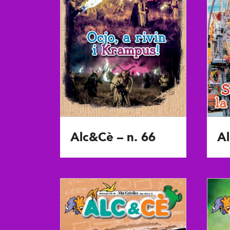
Alc&Cè – n. 66
Al