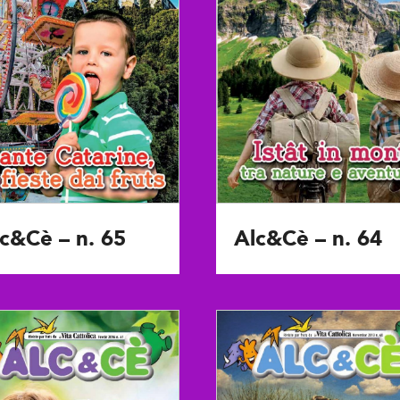
c&Cè – n. 65
Alc&Cè – n. 64