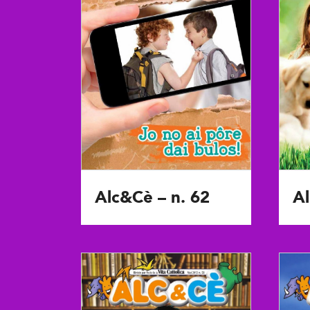
Alc&Cè – n. 62
Al