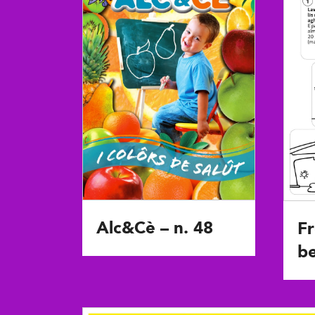
Alc&Cè – n. 48
Fr
be