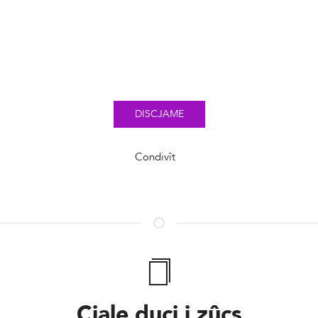
DISCJAME
Condivît
Cjale ducj i zûcs