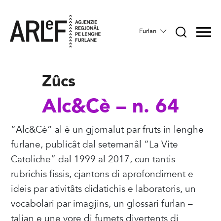
Furlan
Zûcs
Alc&Cè – n. 64
“Alc&Cè” al è un gjornalut par fruts in lenghe
furlane, publicât dal setemanâl “La Vite
Catoliche” dal 1999 al 2017, cun tantis
rubrichis fissis, cjantons di aprofondiment e
ideis par ativitâts didatichis e laboratoris, un
vocabolari par imagjins, un glossari furlan –
talian e une vore di fumets divertents di