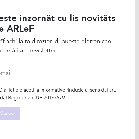
este inzornât cu lis novitâts
e ARLeF
rîf achì la tô direzion di pueste eletroniche
r notâti ae newsletter.
O ai let e o aceti
la informative rindude ai sens dal art.
 dal Regolament UE 2016/679