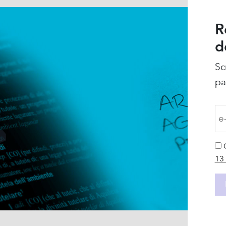
R
d
Sc
pa
13