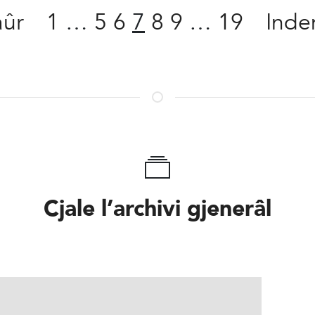
aûr
1
…
5
6
7
8
9
…
19
Inde
Cjale l’archivi gjenerâl