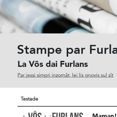
Stampe par Furl
La Vôs dai Furlans
Par jessi simpri inzornât, lei lis gnovis sul sît
Testade
Maman