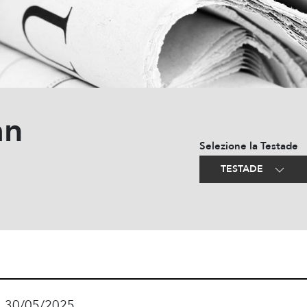
an
Selezione la Testade
TESTADE
!
30/05/2025