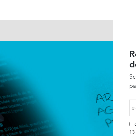
R
d
Sc
pa
13