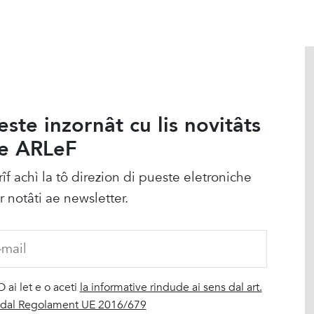
este inzornât cu lis novitâts
e ARLeF
rîf achì la tô direzion di pueste eletroniche
r notâti ae newsletter.
O ai let e o aceti
la informative rindude ai sens dal art.
 dal Regolament UE 2016/679