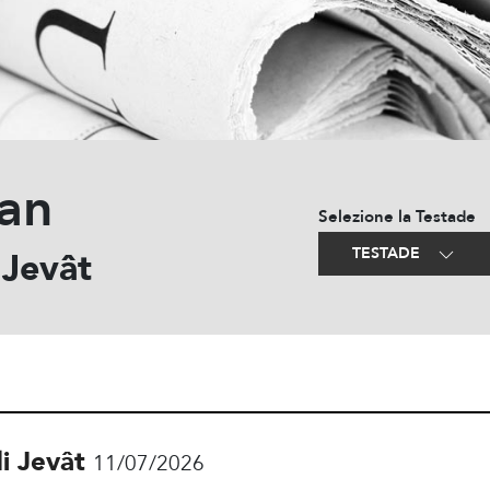
an
Selezione la Testade
TESTADE
 Jevât
di Jevât
11/07/2026