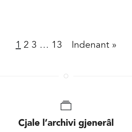
Condivît
1
2
3
…
13
Indenant
»
Cjale l’archivi gjenerâl