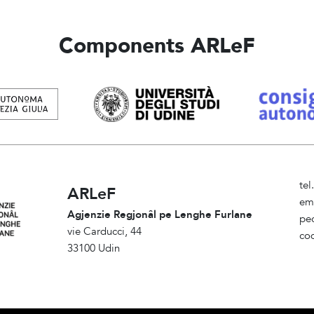
Components ARLeF
te
ARLeF
em
Agjenzie Regjonâl pe Lenghe Furlane
pe
vie Carducci, 44
cod
33100 Udin
Am