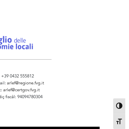
l. +39 0432 555812
ail:
arlef@regione.fvg.it
c:
arlef@certgov.fvg.it
iç fiscâl: 94094780304
ministrazione Trasparente
Toggle 
Toggle 