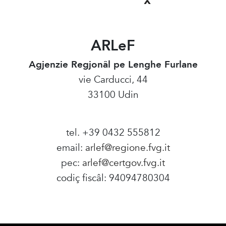
ARLeF
Agjenzie Regjonâl pe Lenghe Furlane
vie Carducci, 44
33100 Udin
tel. +39 0432 555812
email:
arlef@regione.fvg.it
pec:
arlef@certgov.fvg.it
codiç fiscâl: 94094780304
Amministrazione Trasparente