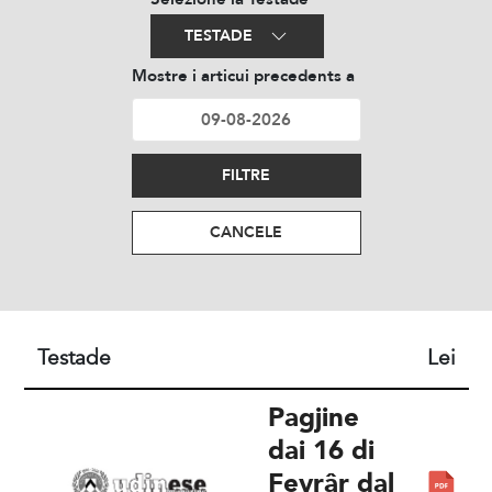
TESTADE
Mostre i articui precedents a
FILTRE
CANCELE
Testade
Lei
Pagjine
dai 16 di
Fevrâr dal