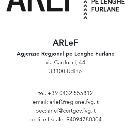
ARLeF
Agjenzie Regjonâl pe Lenghe Furlane
via Carducci, 44
33100 Udine
tel. +39 0432 555812
email:
arlef@regione.fvg.it
pec:
arlef@certgov.fvg.it
codice fiscale: 94094780304
Amministrazione Trasparente