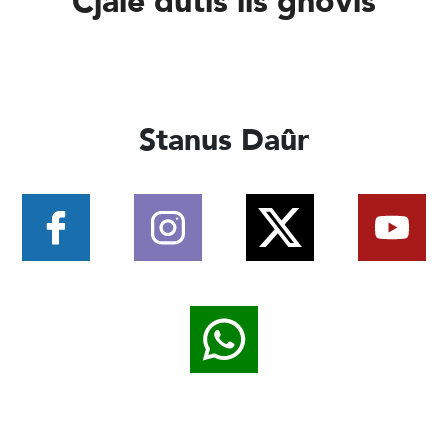
Cjale dutis lis gnovis
Stanus Daûr