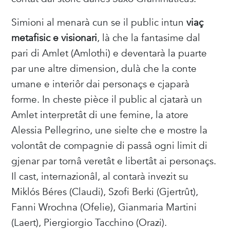
Simioni al menarà cun se il public intun
viaç
metafisic e visionari
, là che la fantasime dal
pari di Amlet (Amlothi) e deventarà la puarte
par une altre dimension, dulà che la conte
umane e interiôr dai personaçs e cjaparà
forme. In cheste pièce il public al cjatarà un
Amlet interpretât di une femine, la atore
Alessia Pellegrino, une sielte che e mostre la
volontât de compagnie di passâ ogni limit di
gjenar par tornâ veretât e libertât ai personaçs.
Il cast, internazionâl, al contarà invezit su
Miklós Béres (Claudi), Szofi Berki (Gjertrût),
Fanni Wrochna (Ofelie), Gianmaria Martini
(Laert), Piergiorgio Tacchino (Orazi).