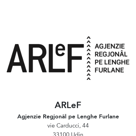
ARLeF
Agjenzie Regjonâl pe Lenghe Furlane
vie Carducci, 44
33100 Udin