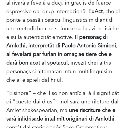
al rivarà a fevelâ a ducj, in graciis de fuarce
espressive dal grup internazionâl
EuAct
, che al
ponte a passâ i ostacui linguistics midiant di
une metodiche che si fonde su la azion fisiche
e su la autenticitât emotive. I
l personaç di
Amlothi, interpretât di Paolo Antonio Simioni,
al fevelarà par furlan in omaç ae tiere che e
darà bon acet al spetacul
, invezit chei altris
personaçs si alternaran intun multilinguisim
che al è spieli dal Friûl.
“Elsinore” – che il so non antîc al à il significât
di “cueste dai dius” – nol sarà une rileture dal
Amlet shakespearian, ma
une riscriture che e
sarà inlidrisade intal mît origjinari di Amlothi
,
contât dal storic danês Saxo Grammaticus.