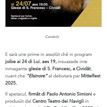
Condivît
E sarà une prime in assolût chê in program
joibe ai 24 di Lui
,
aes 19,
insuazade inte
inmagante
glesie di S. Francesc, a Cividât
,
cuant che
“Elsinore”
al debutarà par
Mittelfest
2025.
Il spetacul,
firmât di
Paolo Antonio Simioni
e
produsût dal
Centro Teatro dei Navigli
in