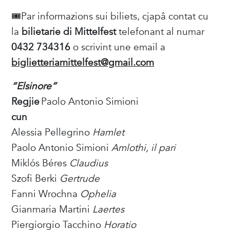
🎟️Par informazions sui biliets, cjapâ contat cu
la
bilietarie di Mittelfest
telefonant al numar
0432 734316
o scrivint une email a
biglietteriamittelfest@gmail.com
“Elsinore”
Regjie
Paolo Antonio Simioni
cun
Alessia Pellegrino
Hamlet
Paolo Antonio Simioni
Amlothi, il pari
Miklós Béres
Claudius
Szofi Berki
Gertrude
Fanni Wrochna
Ophelia
Gianmaria Martini
Laertes
Piergiorgio Tacchino
Horatio