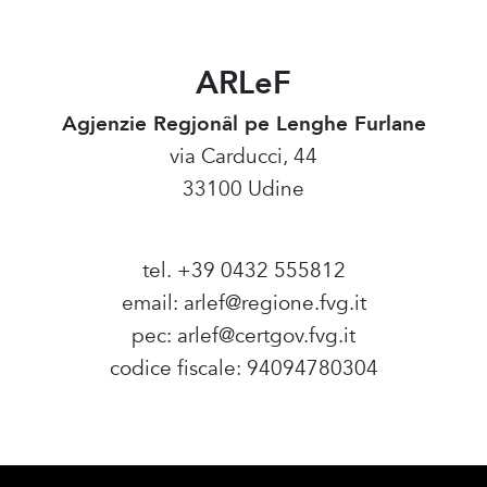
ARLeF
Agjenzie Regjonâl pe Lenghe Furlane
via Carducci, 44
33100 Udine
tel. +39 0432 555812
email:
arlef@regione.fvg.it
pec:
arlef@certgov.fvg.it
codice fiscale: 94094780304
Amministrazione Trasparente