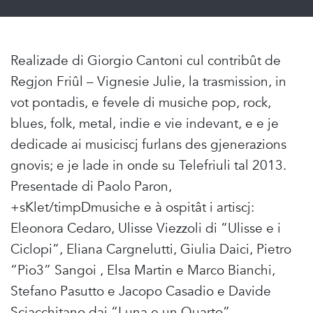
Realizade di Giorgio Cantoni cul contribût de
Regjon Friûl – Vignesie Julie, la trasmission, in
vot pontadis, e fevele di musiche pop, rock,
blues, folk, metal, indie e vie indevant, e e je
dedicade ai musiciscj furlans des gjenerazions
gnovis; e je lade in onde su Telefriuli tal 2013.
Presentade di Paolo Paron,
+sKlet/timpDmusiche e à ospitât i artiscj:
Eleonora Cedaro, Ulisse Viezzoli di “Ulisse e i
Ciclopi”, Eliana Cargnelutti, Giulia Daici, Pietro
“Pio3” Sangoi , Elsa Martin e Marco Bianchi,
Stefano Pasutto e Jacopo Casadio e Davide
Sciacchitano dai “Luna e un Quarto”.