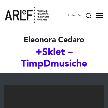
Furlan
Eleonora Cedaro
+Sklet –
TimpDmusiche