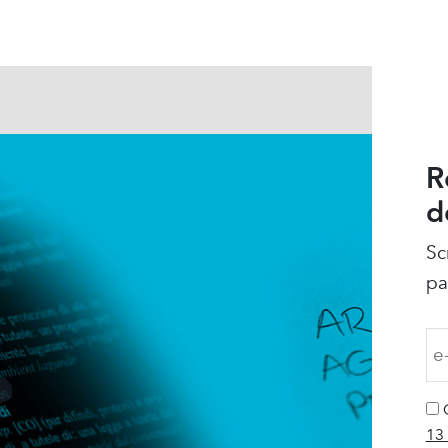
R
d
Sc
pa
13