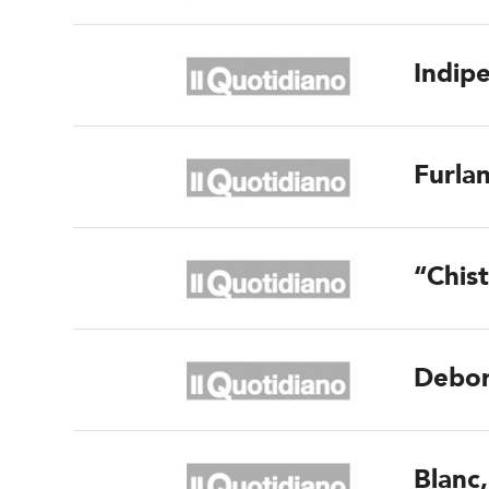
Indip
Furlan
“Chist
Debora
Blanc,