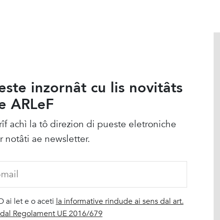
este inzornât cu lis novitâts
e ARLeF
rîf achì la tô direzion di pueste eletroniche
r notâti ae newsletter.
O ai let e o aceti
la informative rindude ai sens dal art.
 dal Regolament UE 2016/679