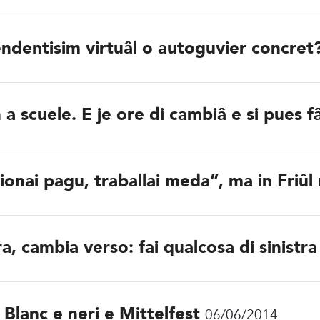
endentisim virtuâl o autoguvier concret
 a scuele. E je ore di cambiâ e si pues f
ionai pagu, traballai meda”, ma in Friûl
, cambia verso: fai qualcosa di sinistra
 Blanc e neri e Mittelfest
06/06/2014