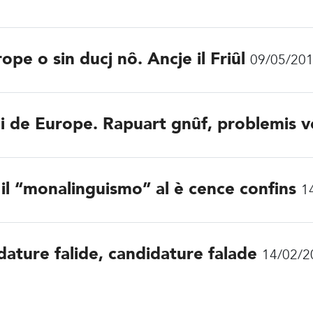
ope o sin ducj nô. Ancje il Friûl
09/05/20
i de Europe. Rapuart gnûf, problemis v
il “monalinguismo” al è cence confins
1
dature falide, candidature falade
14/02/2