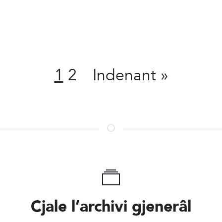
Condivît
1
2
Indenant
»
Cjale l’archivi gjenerâl