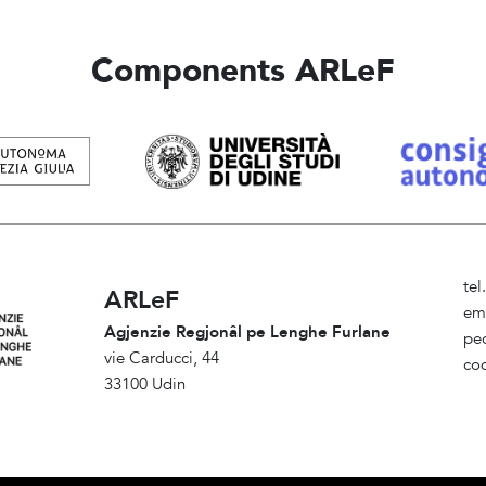
Components ARLeF
te
ARLeF
em
Agjenzie Regjonâl pe Lenghe Furlane
pe
vie Carducci, 44
cod
33100 Udin
Am