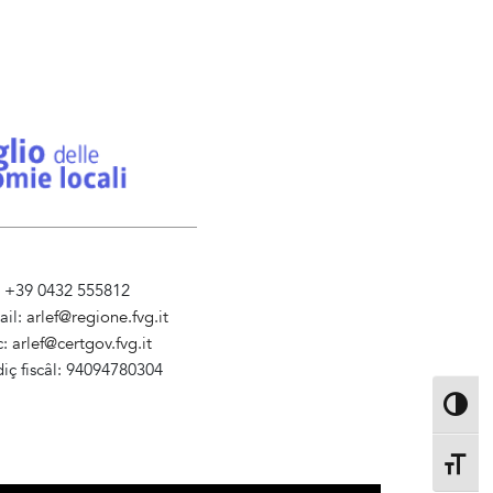
l. +39 0432 555812
ail:
arlef@regione.fvg.it
c:
arlef@certgov.fvg.it
iç fiscâl: 94094780304
ministrazione Trasparente
Toggle 
Toggle 