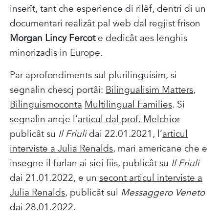
inserît, tant che esperience di rilêf, dentri di un
documentari realizât pal web dal regjist frison
Morgan Lincy Fercot
e dedicât aes lenghis
minorizadis in Europe.
Par aprofondiments sul plurilinguisim, si
segnalin chescj portâi:
Bilingualisim Matters
,
Bilinguismoconta
Multilingual Families
. Si
segnalin ancje l’
articul dal prof. Melchior
publicât su
Il Friuli
dai 22.01.2021, l’
articul
interviste a Julia Renalds
, mari americane che e
insegne il furlan ai siei fiis, publicât su
Il Friuli
dai 21.01.2022, e un
secont articul interviste a
Julia Renalds
, publicât sul
Messaggero Veneto
dai 28.01.2022.