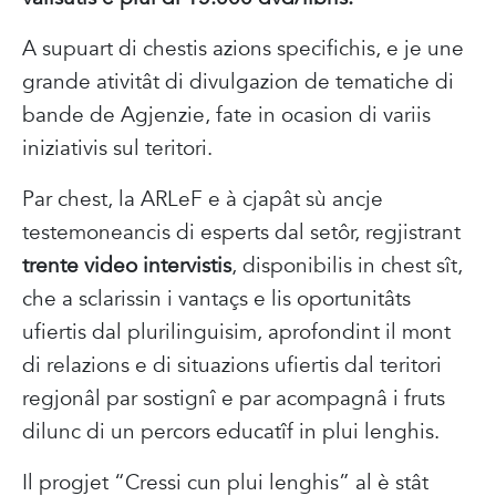
A supuart di chestis azions specifichis, e je une
grande ativitât di divulgazion de tematiche di
bande de Agjenzie, fate in ocasion di variis
iniziativis sul teritori.
Par chest, la ARLeF e à cjapât sù ancje
testemoneancis di esperts dal setôr, regjistrant
trente video intervistis
, disponibilis in chest sît,
che a sclarissin i vantaçs e lis oportunitâts
ufiertis dal plurilinguisim, aprofondint il mont
di relazions e di situazions ufiertis dal teritori
regjonâl par sostignî e par acompagnâ i fruts
dilunc di un percors educatîf in plui lenghis.
Il progjet “Cressi cun plui lenghis” al è stât