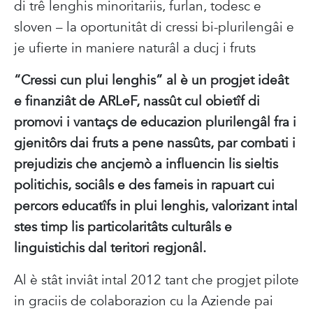
di trê lenghis minoritariis, furlan, todesc e
sloven – la oportunitât di cressi bi-plurilengâi e
je ufierte in maniere naturâl a ducj i fruts
“Cressi cun plui lenghis” al è un progjet ideât
e finanziât de ARLeF, nassût cul obietîf di
promovi i vantaçs de educazion plurilengâl fra i
gjenitôrs dai fruts a pene nassûts, par combati i
prejudizis che ancjemò a influencin lis sieltis
politichis, sociâls e des fameis in rapuart cui
percors educatîfs in plui lenghis, valorizant intal
stes timp lis particolaritâts culturâls e
linguistichis dal teritori regjonâl.
Al è stât inviât intal 2012 tant che progjet pilote
in graciis de colaborazion cu la Aziende pai