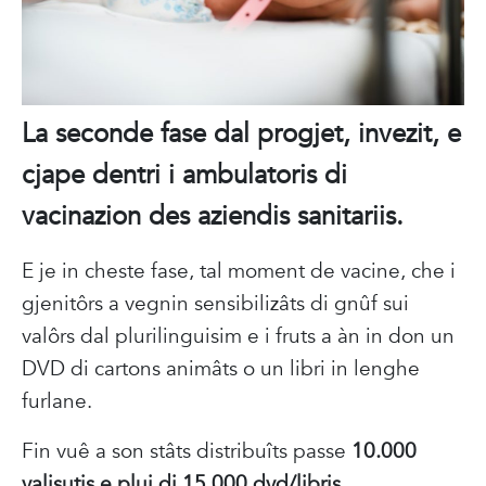
La seconde fase dal progjet, invezit, e
cjape dentri i ambulatoris di
vacinazion des aziendis sanitariis.
E je in cheste fase, tal moment de vacine, che i
gjenitôrs a vegnin sensibilizâts di gnûf sui
valôrs dal plurilinguisim e i fruts a àn in don un
DVD di cartons animâts o un libri in lenghe
furlane.
Fin vuê a son stâts distribuîts passe
10.000
valisutis e plui di 15.000 dvd/libris.