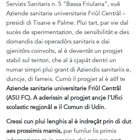
Servizis Sanitaris n. 5 “Bassa Friulana”, vuê
Aziende sanitarie universitarie Friûl Centrâl –
presidi di Tisane e Palme. Plui tart, par vie dal
sucès de sperimentazion, de sensibilitât e des
domandis dai operadôrs sanitaris e dai
gjenitôrs coinvolts, al è deventât un progjet
stabil sul teritori, che al à cjapât dentri un
numar simpri plui grant di Aziendis sanitariis e,
duncje, di fameis. Cumò il progjet al è atîf te
Aziende sanitarie universitarie Friûl Centrâl
(ASU FC). A aderissin al progjet ancje l’Ufici
scolastic regjonâl e il Comun di Udin.
Cressi cun plui lenghis al è indreçât prin di dut
aes prossimis mamis,
par furnîur lis primis