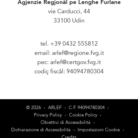
Agjenzie Regjonâl pe Lenghe Furlane
vie Carducci, 44
33100 Udin
tel. +39 0432 555812
email:
arlef@regione.fvg.it
pec:
arlef@certgov.fvg.it
codiç fiscâl: 94094780304
Amministrazione Trasparente
© 2026
-
ARLEF
-
C.F. 94094780304
-
Privacy Policy
-
Cookie Policy
-
Obiettivi di Accessibilità
-
Dichiarazione di Accessibilità
-
Impostazioni Cookie
-
Credits