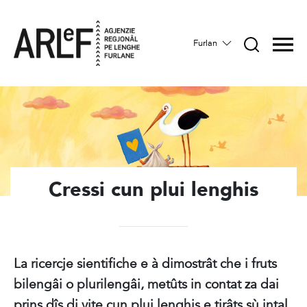
Furlan
Cressi cun plui lenghis
La ricercje sientifiche e à dimostrât che i fruts
bilengâi o plurilengâi, metûts in contat za dai
prins dîs di vite cun plui lenghis e tirâts sù intal