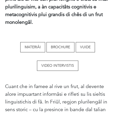
plurilinguisim, a àn capacitâts cognitivis e
metacognitivis plui grandis di chês di un frut
monolengâl.
MATERIÂI
BROCHURE
VUIDE
VIDEO INTERVISTIS
Cuant che in famee al rive un frut, al devente
alore impuartant informâsi e rifleti su lis sieltis
linguistichis di fâ. In Friûl, regjon plurilengâl in
sens storic – cu la presince in bande dal talian