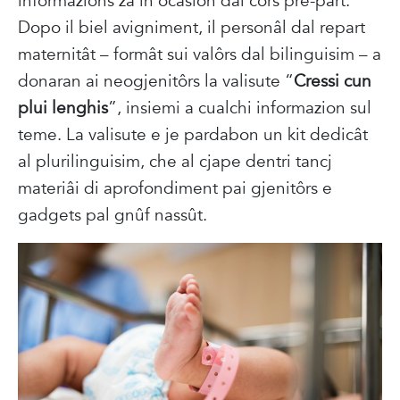
informazions za in ocasion dai cors pre-part.
Dopo il biel avigniment, il personâl dal repart
maternitât – formât sui valôrs dal bilinguisim – a
donaran ai neogjenitôrs la valisute “
Cressi cun
plui lenghis
”, insiemi a cualchi informazion sul
teme. La valisute e je pardabon un kit dedicât
al plurilinguisim, che al cjape dentri tancj
materiâi di aprofondiment pai gjenitôrs e
gadgets pal gnûf nassût.