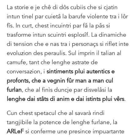
La storie e je chê di dôs cubiis che si cjatin
intun tinel par cuietâ la barufe violente tra i lôr
fîs. In curt, chest incuintri par fâ la pâs si
trasforme intun scuintri esplosîf. La dinamiche
di tension che e nas tra i personaçs si riflet inte
evoluzion des peraulis. Sul imprin il talian al
camufe, tant che lenghe astrate de
conversazion, i
sintiments plui autentics e
profonts, che a vegnin fûr man a man cul
furlan
, che al finìs duncje par disvelâsi la
lenghe dai stâts di anim e dai istints plui vêrs
.
Cun chest spetacul che al savarà rindi
tangjibile la potence de lenghe furlane, la
ARLeF
si conferme une presince impuartante