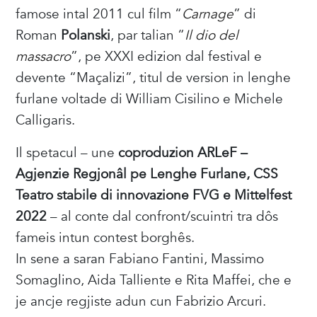
famose intal 2011 cul film “
Carnage
” di
Roman
Polanski
, par talian “
Il dio del
massacro
”, pe XXXI edizion dal festival e
devente “Maçalizi”, titul de version in lenghe
furlane voltade di William Cisilino e Michele
Calligaris.
Il spetacul – une
coproduzion
ARLeF –
Agjenzie Regjonâl pe Lenghe Furlane, CSS
Teatro stabile di innovazione FVG e Mittelfest
2022
– al conte dal confront/scuintri tra dôs
fameis intun contest borghês.
In sene a saran Fabiano Fantini, Massimo
Somaglino, Aida Talliente e Rita Maffei, che e
je ancje regjiste adun cun Fabrizio Arcuri.