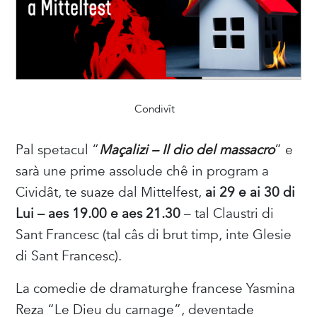
Condivît
Pal spetacul “
Maçalizi – Il dio del massacro
” e
sarà une prime assolude chê in program a
Cividât, te suaze dal Mittelfest,
ai 29 e ai 30 di
Lui – aes 19.00 e aes 21.30
– tal Claustri di
Sant Francesc (tal câs di brut timp, inte Glesie
di Sant Francesc).
La comedie de dramaturghe francese Yasmina
Reza “Le Dieu du carnage”, deventade