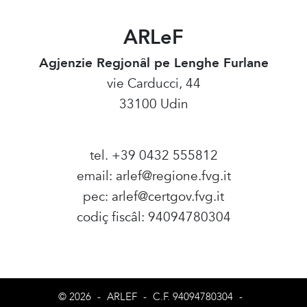
ARLeF
Agjenzie Regjonâl pe Lenghe Furlane
vie Carducci, 44
33100 Udin
tel. +39 0432 555812
email:
arlef@regione.fvg.it
pec:
arlef@certgov.fvg.it
codiç fiscâl: 94094780304
Amministrazione Trasparente
© 2026
-
ARLEF
-
C.F. 94094780304
-