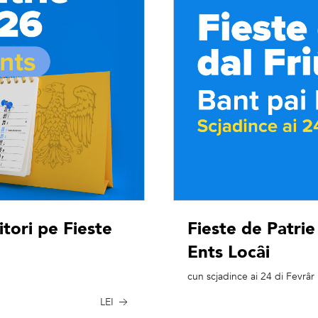
itori pe Fieste
Fieste de Patrie
Ents Locâi
cun scjadince ai 24 di Fevrâr
LEI