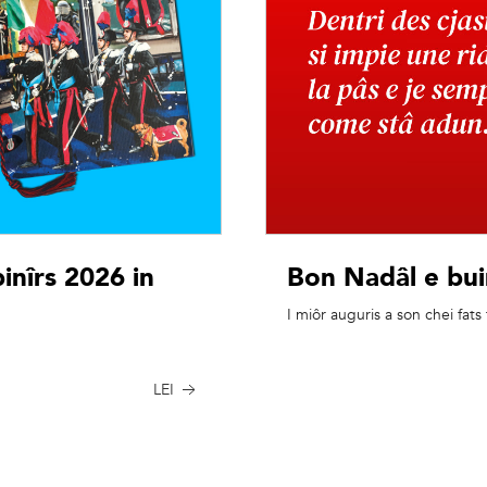
binîrs 2026 in
Bon Nadâl e buin
I miôr auguris a son chei fats
LEI