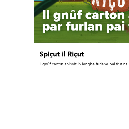
Spiçut il Riçut
il gnûf carton animât in lenghe furlane pai frutins