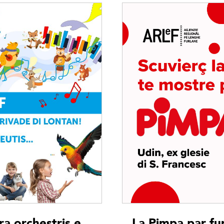
ra orchestris e
La Pimpa par fu