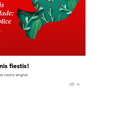
is fiestis!
 te nestre lenghe!
LEI