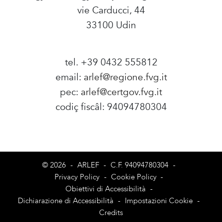
vie Carducci, 44
33100 Udin
tel. +39 0432 555812
email:
arlef@regione.fvg.it
pec:
arlef@certgov.fvg.it
codiç fiscâl: 94094780304
Amministrazione Trasparente
© 2026
-
ARLEF
-
C.F. 94094780304
-
Privacy Policy
-
Cookie Policy
-
Obiettivi di Accessibilità
-
Dichiarazione di Accessibilità
-
Impostazioni Cookie
-
Credits