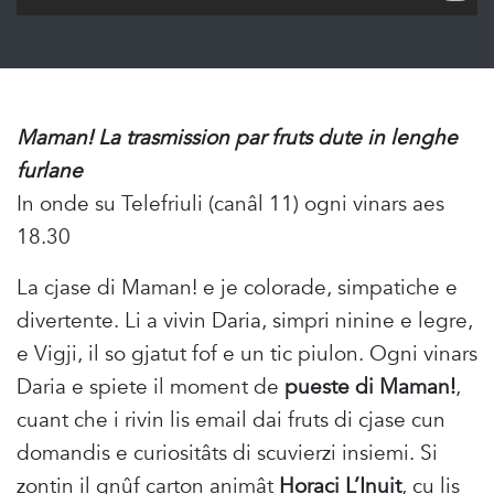
Maman! La trasmission par fruts dute in lenghe
furlane
In onde su Telefriuli (canâl 11) ogni vinars aes
18.30
La cjase di Maman! e je colorade, simpatiche e
divertente. Li a vivin Daria, simpri ninine e legre,
e Vigji, il so gjatut fof e un tic piulon. Ogni vinars
Daria e spiete il moment de
pueste di Maman!
,
cuant che i rivin lis email dai fruts di cjase cun
domandis e curiositâts di scuvierzi insiemi. Si
zontin il gnûf carton animât
Horaci
L’Inuit
, cu lis