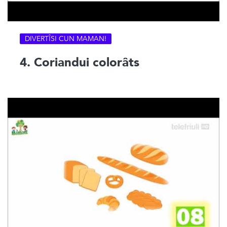
DIVERTÎSI CUN MAMAN!
4. Coriandui colorâts