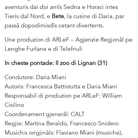
aventuris dai doi amîs Sedna e Horaci intes
Tieris dal Nord, e
Bete
, la cusine di Daria, par
passâ dopodimisdîs cetant divertents.
Une produzion di ARLeF – Agjenzie Regjonâl pe
Lenghe Furlane e di Telefriuli
In cheste pontade: Il zoo di Lignan (31
)
Condutore: Daria Miani
Autoris: Francesca Battistutta e Daria Miani
Responsabil di produzion pe ARLeF: William
Cisilino
Coordenament gjenerâl: CALT
Regjie: Martina Beraldo, Francesco Snidero
Musichis origjinâls: Flaviano Miani (musiche),