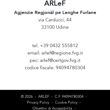
ARLeF
Agjenzie Regjonâl pe Lenghe Furlane
via Carducci, 44
33100 Udine
tel. +39 0432 555812
email:
arlef@regione.fvg.it
pec:
arlef@certgov.fvg.it
codice fiscale: 94094780304
Amministrazione Trasparente
© 2026
-
ARLEF
-
C.F. 94094780304
-
Privacy Policy
-
Cookie Policy
-
Obiettivi di Accessibilità
-