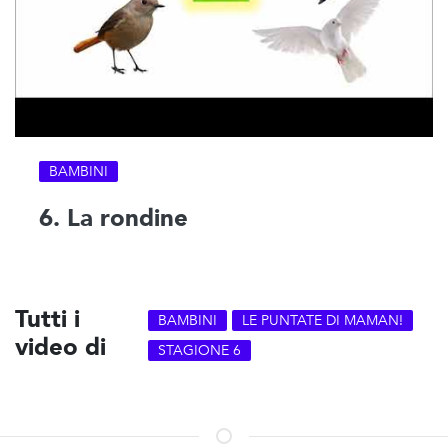
BAMBINI
6. La rondine
Tutti i
BAMBINI
LE PUNTATE DI MAMAN!
video di
STAGIONE 6