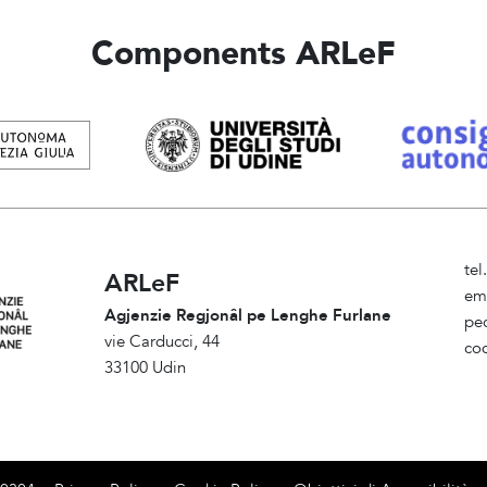
Components ARLeF
te
ARLeF
em
Agjenzie Regjonâl pe Lenghe Furlane
pe
vie Carducci, 44
cod
33100 Udin
Am