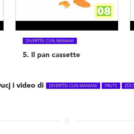
DIVERTÎSI CUN MAMAN!
5. Il pan cassette
ucj i video di
DIVERTÎSI CUN MAMAN!
FRUTS
ZÛC