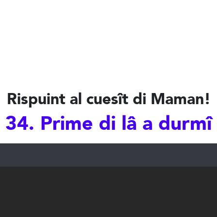
Rispuint al cuesît di Maman!
34. Prime di lâ a durmî