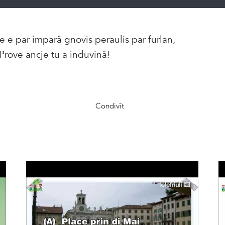
ie e par imparâ gnovis peraulis par furlan,
Prove ancje tu a induvinâ!
Condivît