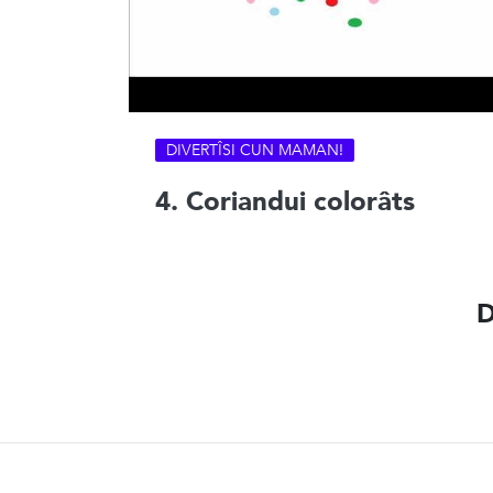
DIVERTÎSI CUN MAMAN!
4. Coriandui colorâts
D