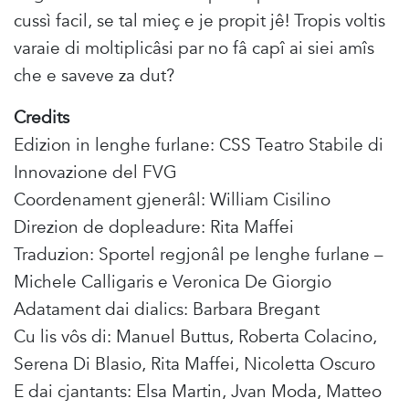
cussì facil, se tal mieç e je propit jê! Tropis voltis
varaie di moltiplicâsi par no fâ capî ai siei amîs
che e saveve za dut?
Credits
Edizion in lenghe furlane: CSS Teatro Stabile di
Innovazione del FVG
Coordenament gjenerâl: William Cisilino
Direzion de dopleadure: Rita Maffei
Traduzion: Sportel regjonâl pe lenghe furlane –
Michele Calligaris e Veronica De Giorgio
Adatament dai dialics: Barbara Bregant
Cu lis vôs di: Manuel Buttus, Roberta Colacino,
Serena Di Blasio, Rita Maffei, Nicoletta Oscuro
E dai cjantants: Elsa Martin, Jvan Moda, Matteo