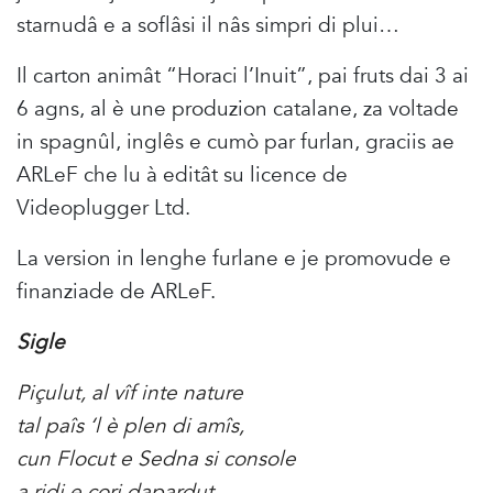
starnudâ e a soflâsi il nâs simpri di plui…
Il carton animât “Horaci l’Inuit”, pai fruts dai 3 ai
6 agns, al è une produzion catalane, za voltade
in spagnûl, inglês e cumò par furlan, graciis ae
ARLeF che lu à editât su licence de
Videoplugger Ltd.
La version in lenghe furlane e je promovude e
finanziade de ARLeF.
Sigle
Piçulut, al vîf inte nature
tal paîs ‘l è plen di amîs,
cun Flocut e Sedna si console
a ridi e cori dapardut.