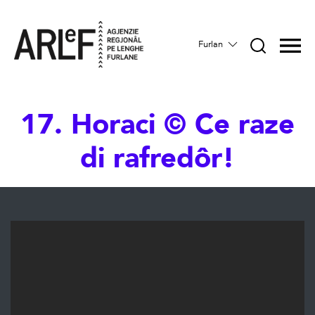
Furlan
17. Horaci © Ce raze
di rafredôr!