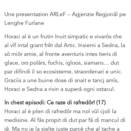
Une presentazion ARLeF – Agjenzie Regjonâl pe
Lenghe Furlane
Horaci al è un frutin Inuit simpatic e vivarôs che
al vîf intal grant frêt dal Artic. Insiemi a Sedna, la
sô miôr amie, al fronte aventuris intes tieris di
glace, ors polârs, fochis, igloos, siamans… dut
par difindi il so ecosisteme, straordenari e unic.
Graciis a une buine dose di snait e tancj amîs,
Horaci e Sedna a rivin a superâ ogni ostacul.
In chest episodi: Ce raze di rafredôr! (17)
Horaci al è plen di rafredôr ma nol vûl cjoli la
medisine. Al fâs propit di dut par fâ di mancul di
jê. Ma no je la sielte juste parcè che al tache a