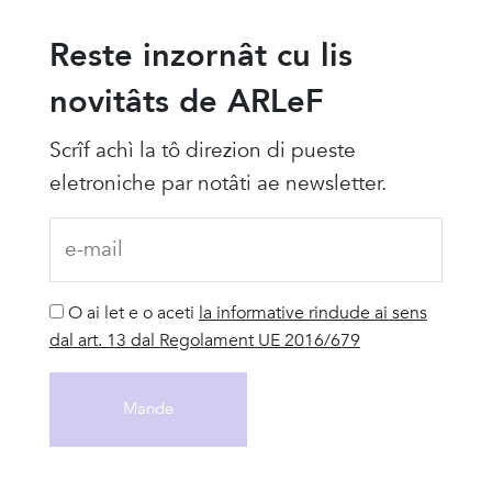
Reste inzornât cu lis
novitâts de ARLeF
Scrîf achì la tô direzion di pueste
eletroniche par notâti ae newsletter.
O ai let e o aceti
la informative rindude ai sens
dal art. 13 dal Regolament UE 2016/679