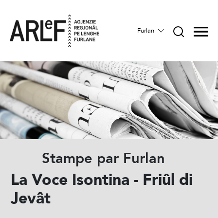
Furlan
Stampe par Furlan
La Voce Isontina - Friûl di
Jevât