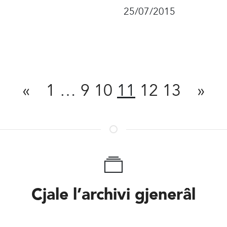
25/07/2015
Condivît
«
1
…
9
10
11
12
13
»
Cjale l’archivi gjenerâl