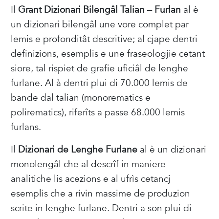
Il
Grant Dizionari Bilengâl Talian – Furlan
al è
un dizionari bilengâl une vore complet par
lemis e profonditât descritive; al cjape dentri
definizions, esemplis e une fraseologjie cetant
siore, tal rispiet de grafie uficiâl de lenghe
furlane. Al à dentri plui di 70.000 lemis de
bande dal talian (monorematics e
polirematics), riferîts a passe 68.000 lemis
furlans.
Il
Dizionari de Lenghe Furlane
al è un dizionari
monolengâl che al descrîf in maniere
analitiche lis acezions e al ufrìs cetancj
esemplis che a rivin massime de produzion
scrite in lenghe furlane. Dentri a son plui di