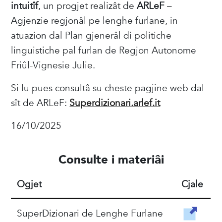
intuitîf
, un progjet realizât de
ARLeF
–
Agjenzie regjonâl pe lenghe furlane, in
atuazion dal Plan gjenerâl di politiche
linguistiche pal furlan de Regjon Autonome
Friûl-Vignesie Julie.
Si lu pues consultâ su cheste pagjine web dal
sît de ARLeF:
Superdizionari.arlef.it
16/10/2025
Consulte i materiâi
Ogjet
Cjale
SuperDizionari de Lenghe Furlane