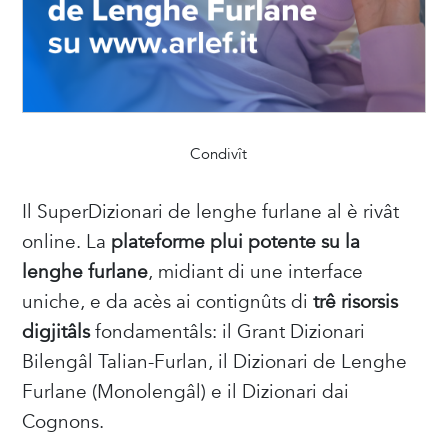
Condivît
Il SuperDizionari de lenghe furlane al è rivât
online. La
plateforme plui potente su la
lenghe furlane
, midiant di une interface
uniche, e da acès ai contignûts di
trê risorsis
digjitâls
fondamentâls: il Grant Dizionari
Bilengâl Talian-Furlan, il Dizionari de Lenghe
Furlane (Monolengâl) e il Dizionari dai
Cognons.