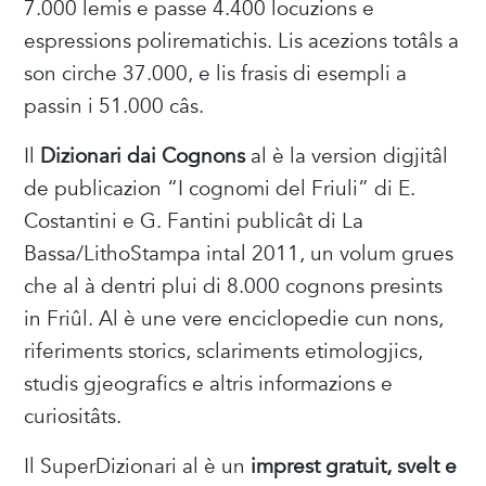
7.000 lemis e passe 4.400 locuzions e
espressions polirematichis. Lis acezions totâls a
son cirche 37.000, e lis frasis di esempli a
passin i 51.000 câs.
Il
Dizionari dai Cognons
al è la version digjitâl
de publicazion “I cognomi del Friuli” di E.
Costantini e G. Fantini publicât di La
Bassa/LithoStampa intal 2011, un volum grues
che al à dentri plui di 8.000 cognons presints
in Friûl. Al è une vere enciclopedie cun nons,
riferiments storics, sclariments etimologjics,
studis gjeografics e altris informazions e
curiositâts.
Il SuperDizionari al è un
imprest gratuit, svelt e