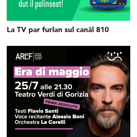
La TV par furlan sul canâl 810