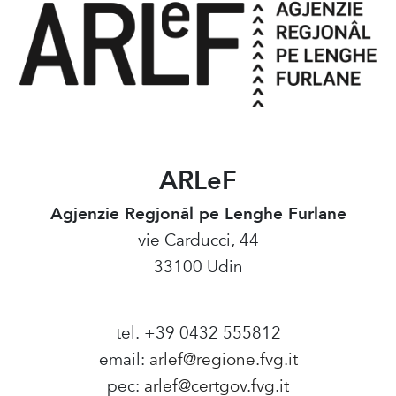
ARLeF
Agjenzie Regjonâl pe Lenghe Furlane
vie Carducci, 44
33100 Udin
tel. +39 0432 555812
email:
arlef@regione.fvg.it
pec:
arlef@certgov.fvg.it