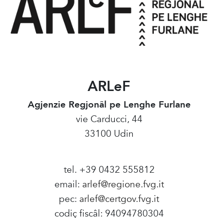
ARLeF
Agjenzie Regjonâl pe Lenghe Furlane
vie Carducci, 44
33100 Udin
tel. +39 0432 555812
email:
arlef@regione.fvg.it
pec:
arlef@certgov.fvg.it
codiç fiscâl: 94094780304