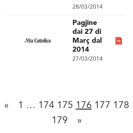
28/03/2014
Pagjine
dai 27 di
Març dal
2014
27/03/2014
Condivît
«
1
…
174
175
176
177
178
179
»