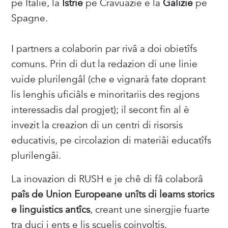
pe Italie, la
Istrie
pe Cravuazie e la
Galizie
pe
Spagne.
I partners a colaborin par rivâ a doi obietîfs
comuns. Prin di dut la redazion di une linie
vuide plurilengâl (che e vignarà fate doprant
lis lenghis uficiâls e minoritariis des regjons
interessadis dal progjet); il secont fin al è
invezit la creazion di un centri di risorsis
educativis, pe circolazion di materiâi educatîfs
plurilengâi.
La inovazion di RUSH e je chê di fâ colaborâ
paîs de Union Europeane unîts di leams storics
e linguistics antîcs
, creant une sinergjie fuarte
tra ducj i ents e lis scuelis coinvoltis.