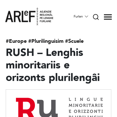
Furlan
#Europe
#Plurilinguisim
#Scuele
RUSH – Lenghis
minoritariis e
orizonts plurilengâi