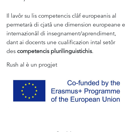
Il lavôr su lis competencis clâf europeanis al
permetarà di cjatâ une dimension europeane e
internazionâl di insegnament/aprendiment,
dant ai docents une cualificazion intal setôr
des
competencis plurilinguistichis
.
Rush al è un progjet