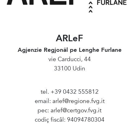
ARLeF
Agjenzie Regjonâl pe Lenghe Furlane
vie Carducci, 44
33100 Udin
tel. +39 0432 555812
email:
arlef@regione.fvg.it
pec:
arlef@certgov.fvg.it
codiç fiscâl: 94094780304
Amministrazione Trasparente