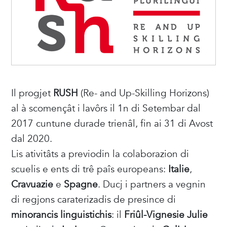
Il progjet
RUSH
(Re- and Up-Skilling Horizons)
al à scomençât i lavôrs il 1n di Setembar dal
2017 cuntune durade trienâl, fin ai 31 di Avost
dal 2020.
Lis ativitâts a previodin la colaborazion di
scuelis e ents di trê paîs europeans:
Italie
,
Cravuazie
e
Spagne
. Ducj i partners a vegnin
di regjons caraterizadis de presince di
minorancis linguistichis
: il
Friûl-Vignesie Julie