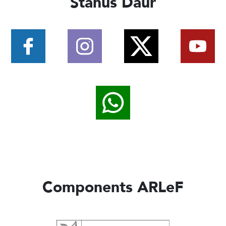
Stanus Daûr
Components ARLeF