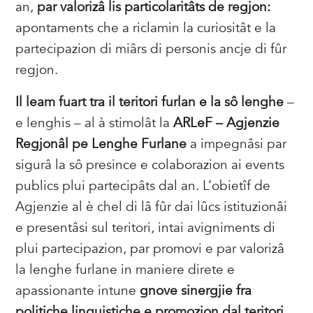
an,
par valorizâ lis particolaritâts de regjon:
apontaments che a riclamin la curiositât e la
partecipazion di miârs di personis ancje di fûr
regjon.
Il leam fuart tra il teritori furlan e la sô lenghe
–
e lenghis – al à stimolât la
ARLeF – Agjenzie
Regjonâl pe Lenghe Furlane
a impegnâsi par
sigurâ la sô presince e colaborazion ai events
publics plui partecipâts dal an. L’obietîf de
Agjenzie al è chel di lâ fûr dai lûcs istituzionâi
e presentâsi sul teritori, intai avigniments di
plui partecipazion, par promovi e par valorizâ
la lenghe furlane in maniere direte e
apassionante intune
gnove sinergjie fra
politiche linguistiche e promozion dal teritori
.