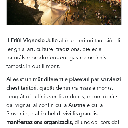
Il
Friûl-Vignesie Julie
al è un teritori tant siôr di
lenghis, art, culture, tradizions, bielecis
naturâls e produzions enogastronomichis
famosis in dut il mont.
Al esist un mût diferent e plasevul par scuvierzi
chest teritori
, cjapât dentri tra mârs e monts,
cenglât di culinis verdis e dolcis, e cuei dorâts
dai vignâi, al confin cu la Austrie e cu la
Slovenie, e
al è chel di vivi lis grandis
manifestazions organizadis,
dilunc dal cors dal