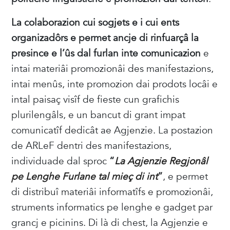
La colaborazion cui sogjets e i cui ents
organizadôrs e permet ancje di rinfuarçâ la
presince e l’ûs dal furlan inte comunicazion
e
intai materiâi promozionâi des manifestazions,
intai menûs, inte promozion dai prodots locâi e
intal paisaç visîf de fieste cun grafichis
plurilengâls, e un bancut di grant impat
comunicatîf dedicât ae Agjenzie. La postazion
de ARLeF dentri des manifestazions,
individuade dal sproc
“
La Agjenzie Regjonâl
pe Lenghe Furlane tal mieç di int
”
, e permet
di distribuî materiâi informatîfs e promozionâi,
struments informatics pe lenghe e gadget par
grancj e picinins. Di là di chest, la Agjenzie e