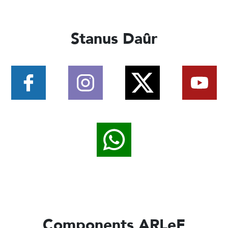
Stanus Daûr
Components ARLeF