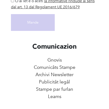
O ai let e o aceti
la informative rindude ai sens
dal art. 13 dal Regolament UE 2016/679
Comunicazion
Gnovis
Comunicâts Stampe
Archivi Newsletter
Publicitât legâl
Stampe par furlan
Leams