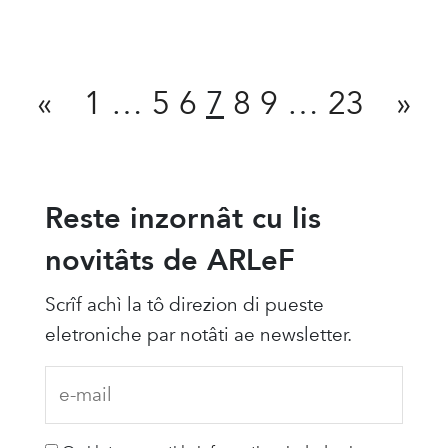
Condivît
«
1
…
5
6
7
8
9
…
23
»
Reste inzornât cu lis
novitâts de ARLeF
Scrîf achì la tô direzion di pueste
eletroniche par notâti ae newsletter.