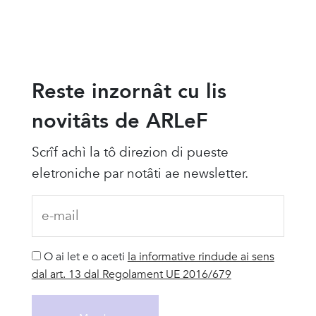
Reste inzornât cu lis
novitâts de ARLeF
Scrîf achì la tô direzion di pueste
eletroniche par notâti ae newsletter.
O ai let e o aceti
la informative rindude ai sens
dal art. 13 dal Regolament UE 2016/679