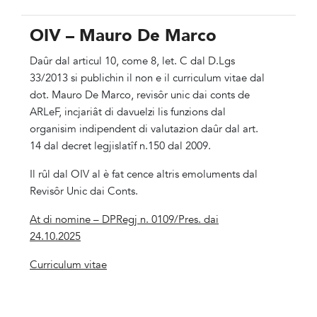
OIV – Mauro De Marco
Daûr dal articul 10, come 8, let. C dal D.Lgs
33/2013 si publichin il non e il curriculum vitae dal
dot. Mauro De Marco, revisôr unic dai conts de
ARLeF, incjariât di davuelzi lis funzions dal
organisim indipendent di valutazion daûr dal art.
14 dal decret legjislatîf n.150 dal 2009.
Il rûl dal OIV al è fat cence altris emoluments dal
Revisôr Unic dai Conts.
At di nomine – DPRegj n. 0109/Pres. dai
24.10.2025
Curriculum vitae