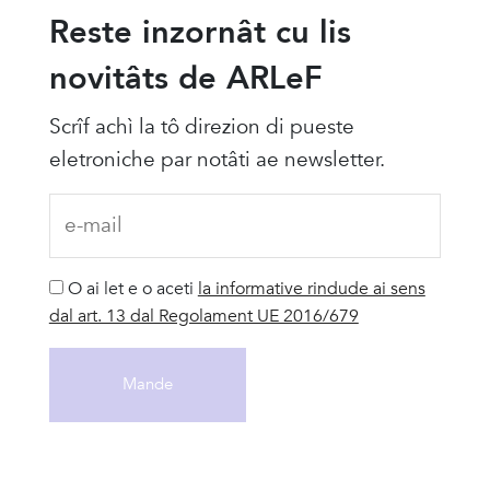
Reste inzornât cu lis
novitâts de ARLeF
Scrîf achì la tô direzion di pueste
eletroniche par notâti ae newsletter.
O ai let e o aceti
la informative rindude ai sens
dal art. 13 dal Regolament UE 2016/679