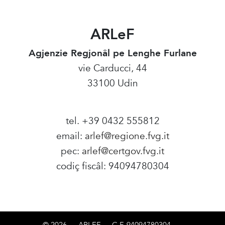
ARLeF
Agjenzie Regjonâl pe Lenghe Furlane
vie Carducci, 44
33100 Udin
tel. +39 0432 555812
email:
arlef@regione.fvg.it
pec:
arlef@certgov.fvg.it
codiç fiscâl: 94094780304
Amministrazione Trasparente