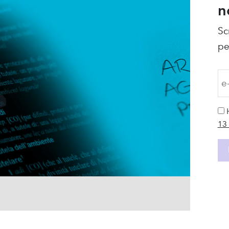
n
Sc
pe
13