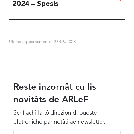
2024 – Spesis
Ultimo aggiornamento: 26/06/2023
Reste inzornât cu lis
novitâts de ARLeF
Scrîf achì la tô direzion di pueste
eletroniche par notâti ae newsletter.