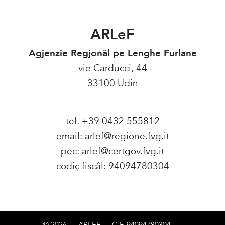
ARLeF
Agjenzie Regjonâl pe Lenghe Furlane
vie Carducci, 44
33100 Udin
tel. +39 0432 555812
email:
arlef@regione.fvg.it
pec:
arlef@certgov.fvg.it
codiç fiscâl: 94094780304
Amministrazione Trasparente