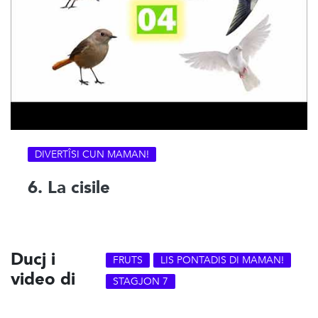
DIVERTÎSI CUN MAMAN!
6. La cisile
Ducj i
FRUTS
LIS PONTADIS DI MAMAN!
video di
STAGJON 7