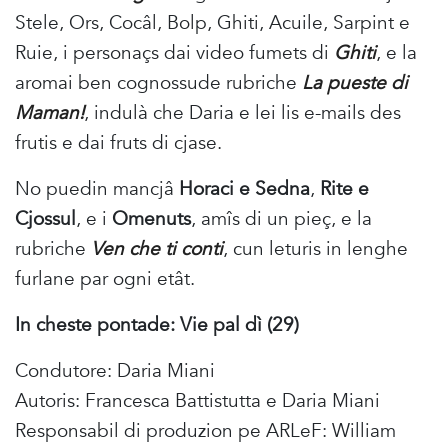
Stele, Ors, Cocâl, Bolp, Ghiti, Acuile, Sarpint e
Ruie, i personaçs dai video fumets di
Ghiti
, e la
aromai ben cognossude rubriche
La pueste di
Maman!
, indulà che Daria e lei lis e-mails des
frutis e dai fruts di cjase.
No puedin mancjâ
Horaci e Sedna
,
Rite e
Cjossul
, e i
Omenuts
, amîs di un pieç, e la
rubriche
Ven che ti conti
, cun leturis in lenghe
furlane par ogni etât.
In cheste pontade: Vie pal dì (29)
Condutore: Daria Miani
Autoris: Francesca Battistutta e Daria Miani
Responsabil di produzion pe ARLeF: William