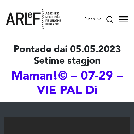
Furlan
Pontade dai 05.05.2023
Setime stagjon
Maman!© – 07-29 –
VIE PAL Dì