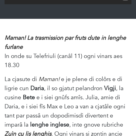
Maman! La trasmission par fruts dute in lenghe
furlane
In onde su Telefriuli (canâl 11) ogni vinars aes
18.30
La cjasute di
Maman!
e je plene di colôrs e di
ligrie cun
Daria
, il so gjatut pelandron
Vigji
, la
cusine
Bete
e i siei gnûfs amîs. Julia, amie di
Daria, e i siei fîs Max e Leo a van a cjatâle ogni
tant par passâ un dopodimisdì divertent e
imparâ la
lenghe inglese
, inte gnove rubriche
Zuìn cu lis lenghis
. Ogni vinars si zontin ancje