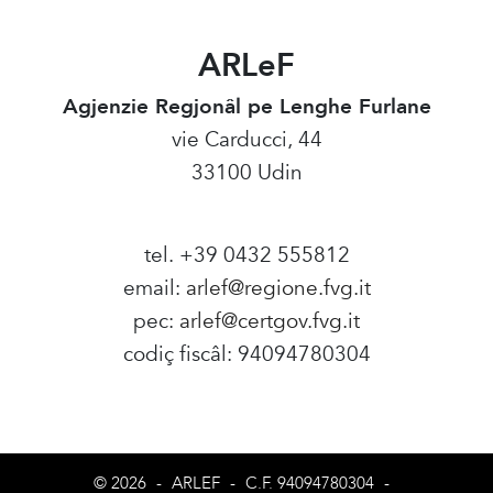
ARLeF
Agjenzie Regjonâl pe Lenghe Furlane
vie Carducci, 44
33100 Udin
tel. +39 0432 555812
email:
arlef@regione.fvg.it
pec:
arlef@certgov.fvg.it
codiç fiscâl: 94094780304
Amministrazione Trasparente
© 2026
-
ARLEF
-
C.F. 94094780304
-