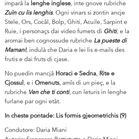
imparâ la
lenghe inglese
, inte gnove rubriche
Zuìn cu lis lenghis
. Ogni vinars si zontin ancje
Stele, Ors, Cocâl, Bolp, Ghiti, Acuile, Sarpint e
Ruie, i personaçs dai video fumets di
Ghiti
, e la
aromai ben cognossude rubriche
La pueste di
Maman!
, indulà che Daria e lei lis e-mails des
frutis e dai fruts di cjase.
No puedin mancjâ
Horaci e Sedna
,
Rite e
Cjossul
, e i
Omenuts
, amîs di un pieç, e la
rubriche
Ven che ti conti
, cun leturis in lenghe
furlane par ogni etât.
In cheste pontade: Lis formis gjeometrichis (9)
Condutore: Daria Miani