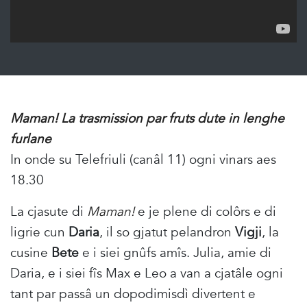
Maman! La trasmission par fruts dute in lenghe
furlane
In onde su Telefriuli (canâl 11) ogni vinars aes
18.30
La cjasute di
Maman!
e je plene di colôrs e di
ligrie cun
Daria
, il so gjatut pelandron
Vigji
, la
cusine
Bete
e i siei gnûfs amîs. Julia, amie di
Daria, e i siei fîs Max e Leo a van a cjatâle ogni
tant par passâ un dopodimisdì divertent e