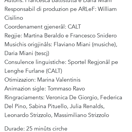
Autoris: Francesca Battistutta e Daria Miani
Responsabil di produzion pe ARLeF: William
Cisilino
Coordenament gjenerâl: CALT
Regjie: Martina Beraldo e Francesco Snidero
Musichis origjinâls: Flaviano Miani (musiche),
Daria Miani (tescj)
Consulence linguistiche: Sportel Regjonâl pe
Lenghe Furlane (CALT)
Otimizazion: Marina Valentinis
Animazion sigle: Tommaso Ravo
Ringraciaments: Veronica De Giorgio, Federica
Del Pino, Sabina Pituello, Julia Renalds,
Leonardo Strizzolo, Massimiliano Strizzolo
Durade: 25 minûts cirche