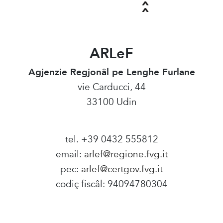
ARLeF
Agjenzie Regjonâl pe Lenghe Furlane
vie Carducci, 44
33100 Udin
tel. +39 0432 555812
email:
arlef@regione.fvg.it
pec:
arlef@certgov.fvg.it
codiç fiscâl: 94094780304
Amministrazione Trasparente