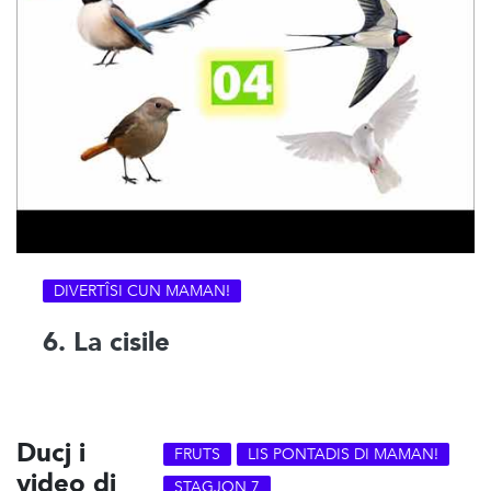
DIVERTÎSI CUN MAMAN!
6. La cisile
Ducj i
FRUTS
LIS PONTADIS DI MAMAN!
video di
STAGJON 7