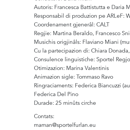
Autoris: Francesca Battistutta e Daria 
Responsabil di produzion pe ARLeF: Wi
Coordenament gjenerâl: CALT
Regjie: Martina Beraldo, Francesco Sn
Musichis origjinâls: Flaviano Miani (mus
Cu la partecipazion di: Chiara Donada, 
Consulence linguistiche: Sportel Regj
Otimizazion: Marina Valentinis
Animazion sigle: Tommaso Ravo
Ringraciaments: Federica Biancuzzi (au
Federica Del Pino
Durade: 25 minûts cirche
Contats:
maman@sportelfurlan.eu