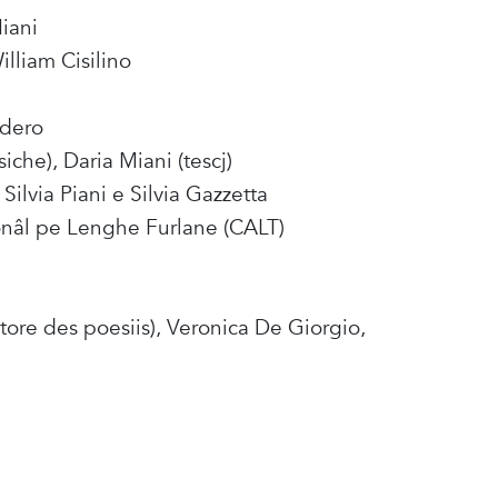
Miani
lliam Cisilino
idero
iche), Daria Miani (tescj)
Silvia Piani e Silvia Gazzetta
onâl pe Lenghe Furlane (CALT)
tore des poesiis), Veronica De Giorgio,