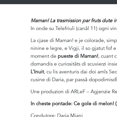
Maman! La trasmission par fruts dute i
In onde su Telefriuli (canâl 11) ogni vi
La cjase di Maman! e je colorade, simpa
ninine e legre, e Vigji, il so gjatut fof 
moment de
pueste di Maman!
, cuant c
domandis e curiositâts di scuvierzi insi
L’Inuit
, cu lis aventuris dai doi amîs Se
cusine di Daria, par passâ dopodimisdî
Une produzion di ARLeF – Agjenzie Reg
In cheste pontade: Ce gole di melon! (
Condutore: Daria Miani