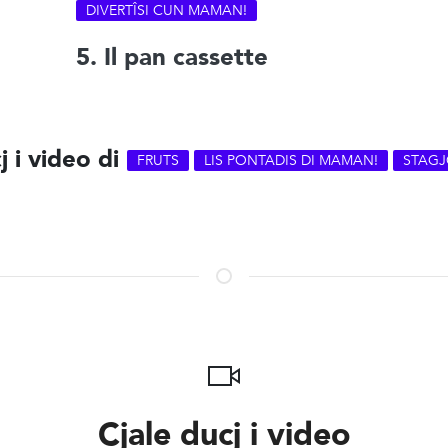
DIVERTÎSI CUN MAMAN!
5. Il pan cassette
j i video di
FRUTS
LIS PONTADIS DI MAMAN!
STAGJ
Cjale ducj i video