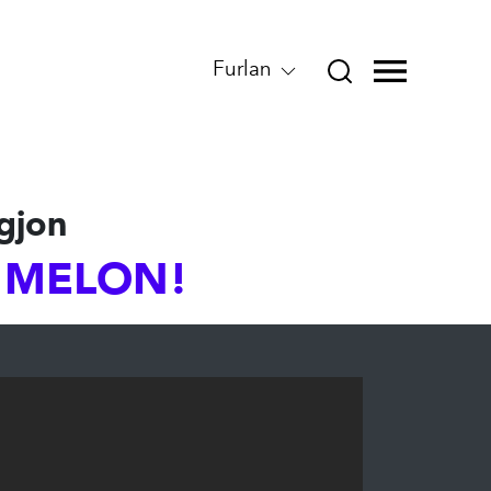
Furlan
gjon
I MELON!