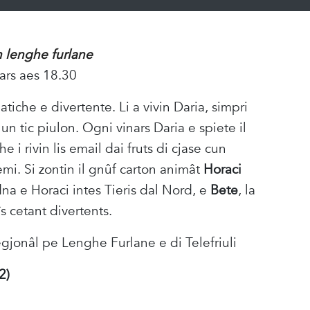
n lenghe furlane
nars aes 18.30
tiche e divertente. Li a vivin Daria, simpri
e un tic piulon. Ogni vinars Daria e spiete il
he i rivin lis email dai fruts di cjase cun
emi. Si zontin il gnûf carton animât
Horaci
dna e Horaci intes Tieris dal Nord, e
Bete
, la
s cetant divertents.
jonâl pe Lenghe Furlane e di Telefriuli
2)