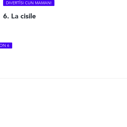
DIVERTÎSI CUN MAMAN!
6. La cisile
ON 6