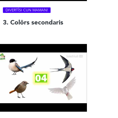
DIVERTÎSI CUN MAMAN!
3. Colôrs secondaris