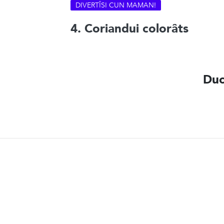
DIVERTÎSI CUN MAMAN!
4. Coriandui colorâts
Duc