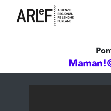
Pon
Maman!©