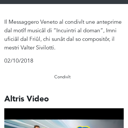
Il Messaggero Veneto al condivît une anteprime
dal motîf musicâl di “Incuintri al doman”, Imni
uficiâl dal Friûl, chi sunât dal so compositôr, il
mestri Valter Sivilotti.
02/10/2018
Condivît
Altris Video