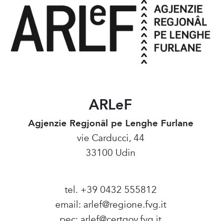
ARLeF
Agjenzie Regjonâl pe Lenghe Furlane
vie Carducci, 44
33100 Udin
tel. +39 0432 555812
email:
arlef@regione.fvg.it
pec:
arlef@certgov.fvg.it