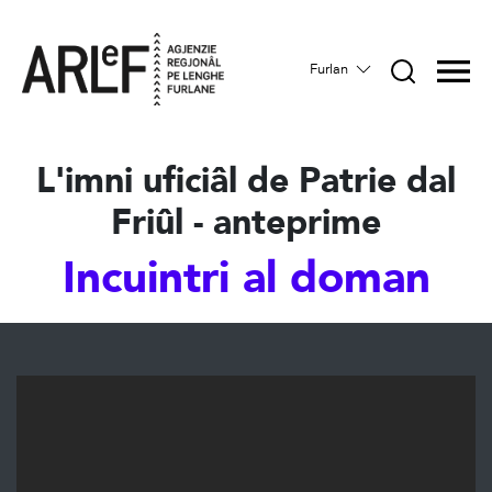
Furlan
L'imni uficiâl de Patrie dal
Friûl - anteprime
Incuintri al doman