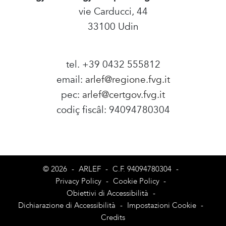
vie Carducci, 44
33100 Udin
tel. +39 0432 555812
email:
arlef@regione.fvg.it
pec:
arlef@certgov.fvg.it
codiç fiscâl: 94094780304
Amministrazione Trasparente
© 2026
-
ARLEF
-
C.F. 94094780304
-
Privacy Policy
-
Cookie Policy
-
Obiettivi di Accessibilità
-
Dichiarazione di Accessibilità
-
Impostazioni Cookie
-
Credits