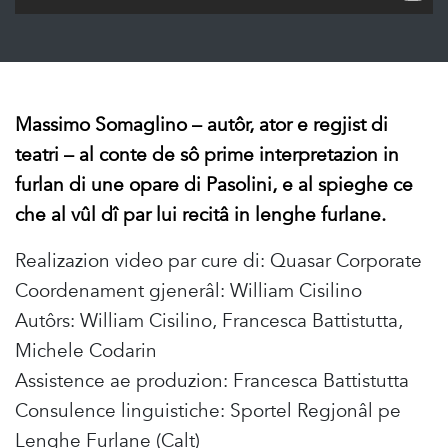
Massimo Somaglino – autôr, ator e regjist di
teatri – al conte de sô prime interpretazion in
furlan di une opare di Pasolini, e al spieghe ce
che al vûl dî par lui recitâ in lenghe furlane.
Realizazion video par cure di: Quasar Corporate
Coordenament gjenerâl: William Cisilino
Autôrs: William Cisilino, Francesca Battistutta,
Michele Codarin
Assistence ae produzion: Francesca Battistutta
Consulence linguistiche: Sportel Regjonâl pe
Lenghe Furlane (Calt)