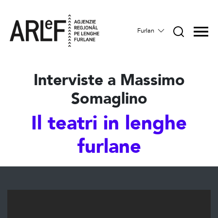
Furlan
Interviste a Massimo
Somaglino
Il teatri in lenghe
furlane