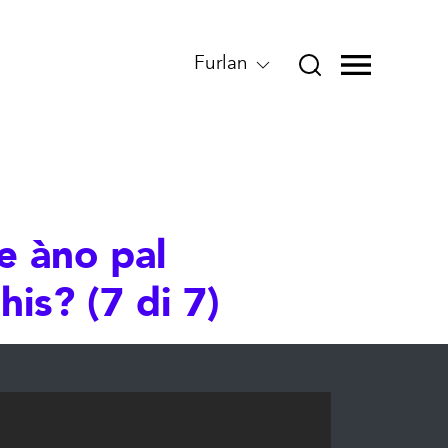
Furlan
e àno pal
is? (7 di 7)