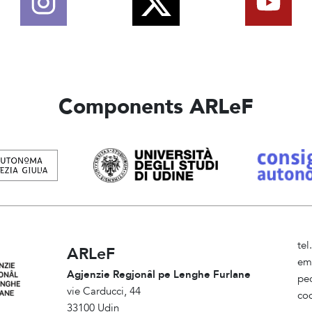
Components ARLeF
te
ARLeF
em
Agjenzie Regjonâl pe Lenghe Furlane
pe
vie Carducci, 44
cod
33100 Udin