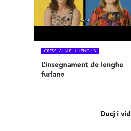
CRESSI CUN PLUI LENGHIS
L’insegnament de lenghe
furlane
Ducj i vi