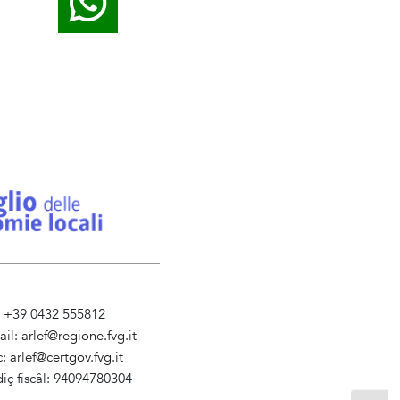
l. +39 0432 555812
ail:
arlef@regione.fvg.it
c:
arlef@certgov.fvg.it
iç fiscâl: 94094780304