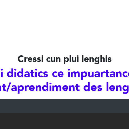
Cressi cun plui lenghis
âi didatics ce impuartanc
/aprendiment des lengh