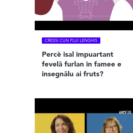
CRESSI CUN PLUI LENGHIS
Percè isal impuartant
fevelâ furlan in famee e
insegnâlu ai fruts?