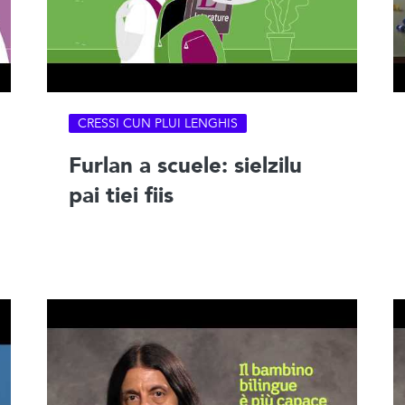
CRESSI CUN PLUI LENGHIS
Furlan a scuele: sielzilu
pai tiei fiis