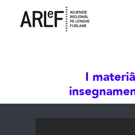
I materi
insegnament