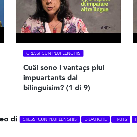
CRESSI CUN PLUI LENGHIS
Cuâi sono i vantaçs plui
impuartants dal
bilinguisim? (1 di 9)
deo di
CRESSI CUN PLUI LENGHIS
DIDATICHE
FRUTS