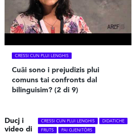
CRESSI CUN PLUI LENGHIS
Cuâi sono i prejudizis plui
comuns tai confronts dal
bilinguisim? (2 di 9)
Ducj i
CRESSI CUN PLUI LENGHIS
DIDATICHE
video di
FRUTS
PAI GJENITÔRS