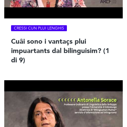
CRESSI CUN PLUI LENGHIS
Cuâi sono i vantaçs plui
impuartants dal bilinguisim? (1
di 9)