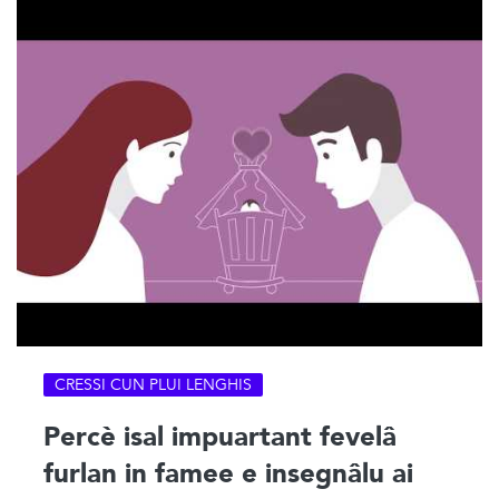
CRESSI CUN PLUI LENGHIS
Percè isal impuartant fevelâ
furlan in famee e insegnâlu ai