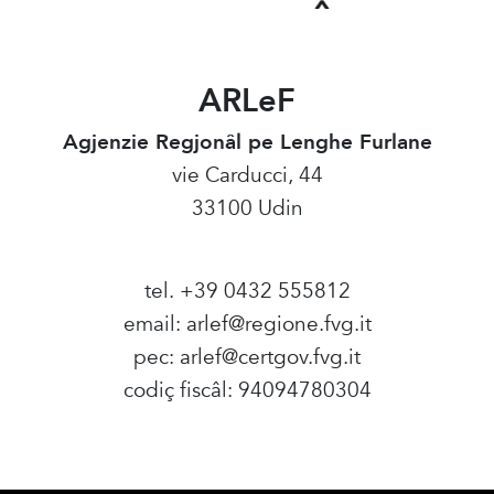
ARLeF
Agjenzie Regjonâl pe Lenghe Furlane
vie Carducci, 44
33100 Udin
tel. +39 0432 555812
email:
arlef@regione.fvg.it
pec:
arlef@certgov.fvg.it
codiç fiscâl: 94094780304
Amministrazione Trasparente