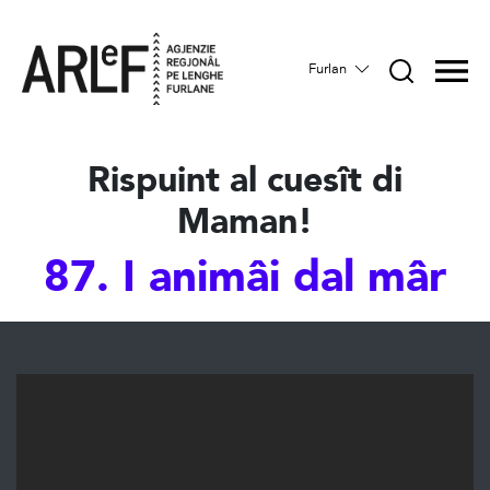
Furlan
Rispuint al cuesît di
Maman!
87. I animâi dal mâr