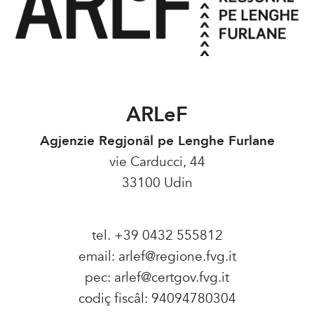
ARLeF
Agjenzie Regjonâl pe Lenghe Furlane
vie Carducci, 44
33100 Udin
tel. +39 0432 555812
email:
arlef@regione.fvg.it
pec:
arlef@certgov.fvg.it
codiç fiscâl: 94094780304