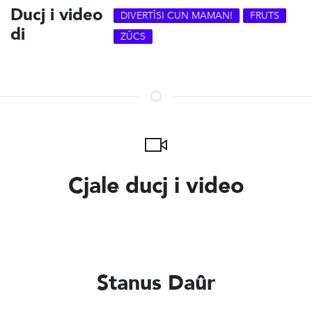
Ducj i video
DIVERTÎSI CUN MAMAN!
FRUTS
di
ZÛCS
Cjale ducj i video
Stanus Daûr