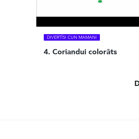
DIVERTÎSI CUN MAMAN!
4. Coriandui colorâts
D