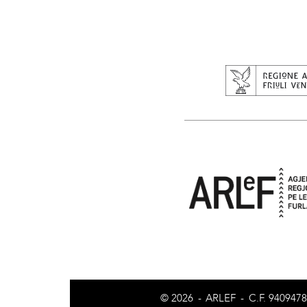
© 2026
-
ARLEF
-
C.F. 940947