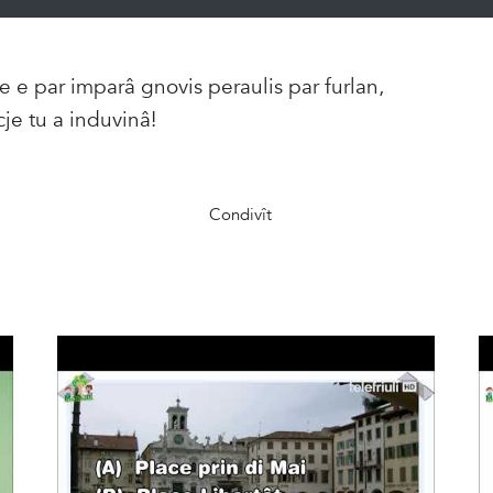
ie e par imparâ gnovis peraulis par furlan,
je tu a induvinâ!
Condivît