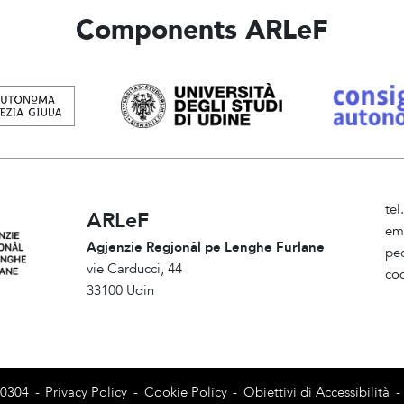
Components ARLeF
te
ARLeF
em
Agjenzie Regjonâl pe Lenghe Furlane
pe
vie Carducci, 44
cod
33100 Udin
Am
80304
-
Privacy Policy
-
Cookie Policy
-
Obiettivi di Accessibilità
-