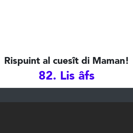
Rispuint al cuesît di Maman!
82. Lis âfs