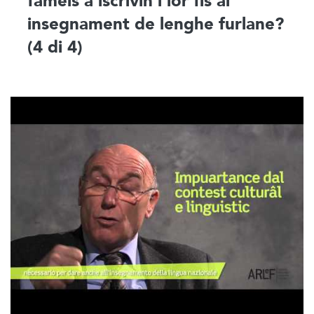
fameis a iscrivin i lôr fîs al
insegnament de lenghe furlane?
(4 di 4)