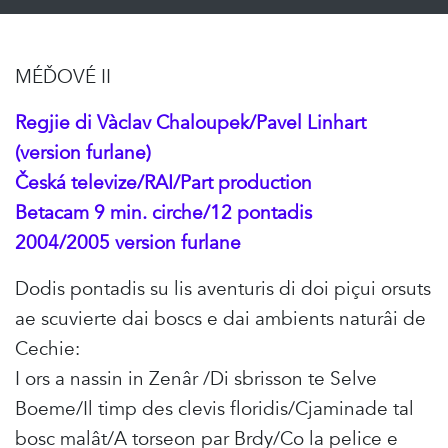
MÉĎOVÉ II
Regjie di Vàclav Chaloupek/Pavel Linhart
(version furlane)
Česká televize/RAI/Part production
Betacam 9 min. cirche/12 pontadis
2004/2005 version furlane
Dodis pontadis su lis aventuris di doi piçui orsuts
ae scuvierte dai boscs e dai ambients naturâi de
Cechie:
I ors a nassin in Zenâr /Di sbrisson te Selve
Boeme/Il timp des clevis floridis/Cjaminade tal
bosc malât/A torseon par Brdy/Co la pelice e