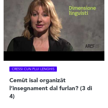
CRESSI CUN PLUI LENGHIS
Cemût isal organizât
l’insegnament dal furlan? (3 di
4)