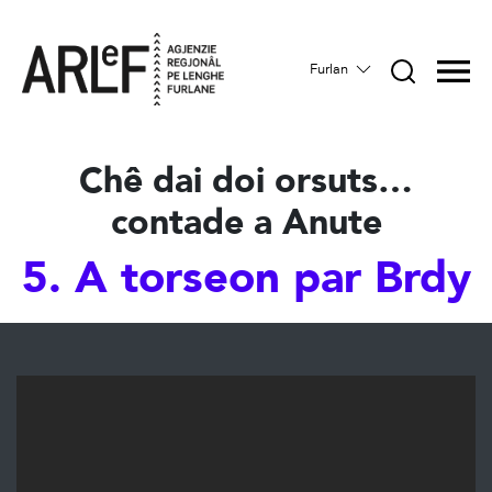
Furlan
Chê dai doi orsuts…
contade a Anute
5. A torseon par Brdy