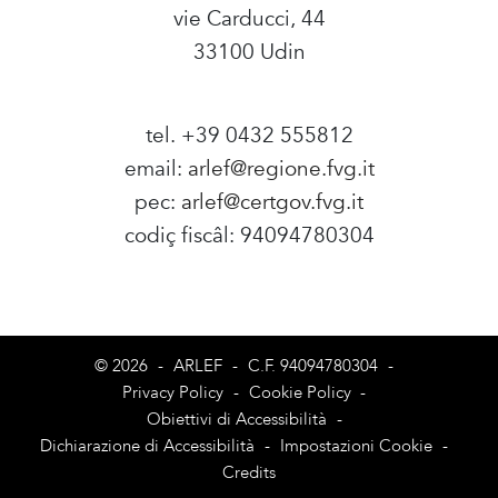
vie Carducci, 44
33100 Udin
tel. +39 0432 555812
email:
arlef@regione.fvg.it
pec:
arlef@certgov.fvg.it
codiç fiscâl: 94094780304
Amministrazione Trasparente
© 2026
-
ARLEF
-
C.F. 94094780304
-
Privacy Policy
-
Cookie Policy
-
Obiettivi di Accessibilità
-
Dichiarazione di Accessibilità
-
Impostazioni Cookie
-
Credits