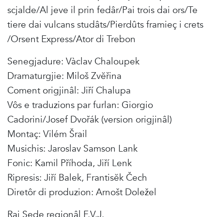
scjalde/Al jeve il prin fedâr/Pai trois dai ors/Te
tiere dai vulcans studâts/Pierdûts framieç i crets
/Orsent Express/Ator di Trebon
Senegjadure: Vàclav Chaloupek
Dramaturgjie: Miloš Zvĕřina
Coment origjinâl: Jiří Chalupa
Vôs e traduzions par furlan: Giorgio
Cadorini/Josef Dvořák (version origjinâl)
Montaç: Vilém Šrail
Musichis: Jaroslav Samson Lank
Fonic: Kamil Příhoda, Jiří Lenk
Ripresis: Jiří Balek, Frantisĕk Čech
Diretôr di produzion: Arnošt Doležel
Rai Sede regjonâl F.V.J.