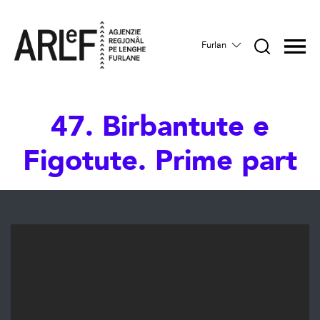
Furlan
47. Birbantute e
Figotute. Prime part