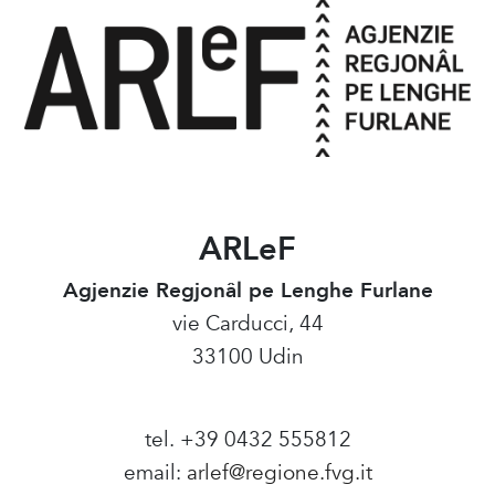
ARLeF
Agjenzie Regjonâl pe Lenghe Furlane
vie Carducci, 44
33100 Udin
tel. +39 0432 555812
email:
arlef@regione.fvg.it