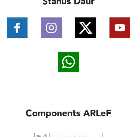
Stanus Daûr
Components ARLeF