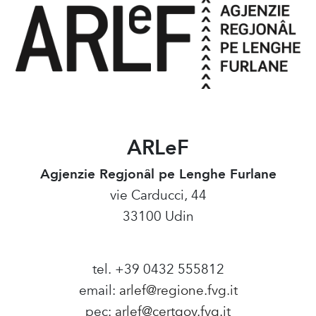
ARLeF
Agjenzie Regjonâl pe Lenghe Furlane
vie Carducci, 44
33100 Udin
tel. +39 0432 555812
email:
arlef@regione.fvg.it
pec:
arlef@certgov.fvg.it