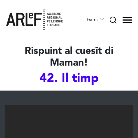
Furlan
Rispuint al cuesît di
Maman!
42. Il timp