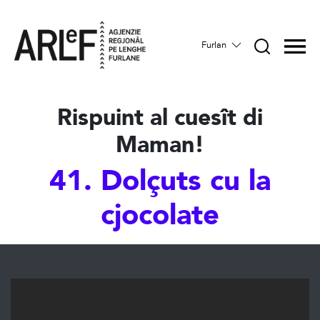
Furlan
Rispuint al cuesît di
Maman!
41. Dolçuts cu la
cjocolate